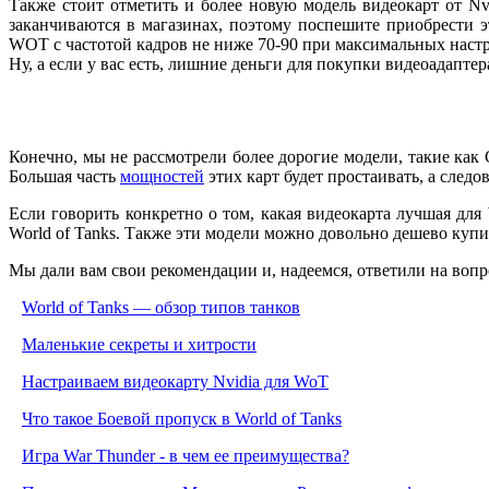
Также стоит отметить и более новую модель видеокарт от Nv
заканчиваются в магазинах, поэтому поспешите приобрести э
WOT с частотой кадров не ниже 70-90 при максимальных настр
Ну, а если у вас есть, лишние деньги для покупки видеоадаптер
Конечно, мы не рассмотрели более дорогие модели, такие как
Большая часть
мощностей
этих карт будет простаивать, а следо
Если говорить конкретно о том, какая видеокарта лучшая дл
World of Tanks. Также эти модели можно довольно дешево купи
Мы дали вам свои рекомендации и, надеемся, ответили на воп
World of Tanks — обзор типов танков
Маленькие секреты и хитрости
Настраиваем видеокарту Nvidia для WoT
Что такое Боевой пропуск в World of Tanks
Игра War Thunder - в чем ее преимущества?