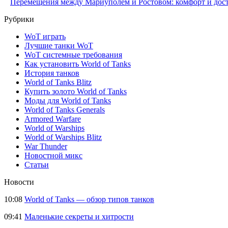
Перемещения между Мариуполем и Ростовом: комфорт и дос
Рубрики
WoT играть
Лучшие танки WoT
WoT системные требования
Как установить World of Tanks
История танков
World of Tanks Blitz
Купить золото World of Tanks
Моды для World of Tanks
World of Tanks Generals
Armored Warfare
World of Warships
World of Warships Blitz
War Thunder
Новостной микс
Статьи
Новости
10:08
World of Tanks — обзор типов танков
09:41
Маленькие секреты и хитрости