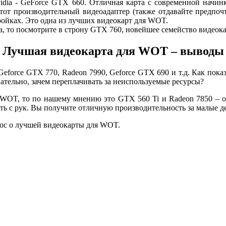
idia - GeForce GTX 660. Отличная карта с современной начин
тот производительный видеоадаптер (также отдавайте предпочте
ойках. Это одна из лучших видеокарт для WOT.
а, то посмотрите в строну GTX 760, новейшее семейство видеокар
Лучшая видеокарта для WOT – выводы
 Geforce GTX 770, Radeon 7990, Geforce GTX 690 и т.д. Как пок
вательно, зачем переплачивать за неиспользуемые ресурсы?
я WOT, то по нашему мнению это GTX 560 Ti и Radeon 7850 – 
ть с рук. Вы получите отличную производительность за малые де
рос о лучшей видеокарты для WOT.