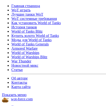
Главная страница
WoT играть
Лучшие танки WoT
WoT системные требования
Как установить World of Tanks
История танков
World of Tanks Blitz
Купить золото World of Tanks
Моды для World of Tanks
World of Tanks Generals
Armored Warfare
World of Warships
World of Warships Blitz
War Thunder
Новостной микс
Статьи
Об авторе
Контакты
Карта сайта
Показать меню
wot-force.com