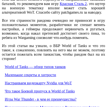
баталий, то рекомендуем вам игру
Красная Сталь 2
, это шутер
на военную тематику вполне может стать хорошей
альтернативой WoT. Спасибо сайту patchgames.ru за наводку.
Все эти странности рандома очевидно не привносят в игру
положительных моментов, разработчики не спешат менять
настройки, а геймеры продолжают нервничать и ругаться,
возможно, когда накал претензий достигнет своего пика, то
ребята из Wargaming соизволят что-нибудь поменять.
Из этой статьи вы узнали, о ВБР World of Tanks и что это
такое, к сожалению, повлиять на него мы не можем, поэтому
остается пожелать всем танкистам, чтобы рандом был на их
стороне!
World of Tanks — обзор типов танков
Маленькие секреты и хитрости
Настраиваем видеокарту Nvidia для WoT
Что такое Боевой пропуск в World of Tanks
Игра War Thunder - в чем ее преимущества?