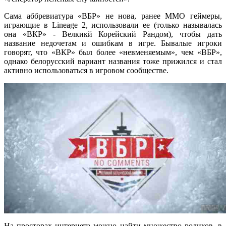
Сама аббревиатура «ВБР» не нова, ранее ММО геймеры,
играющие в Lineage 2, использовали ее (только называлась
она «ВКР» - Велкикй Корейский Рандом), чтобы дать
название недочетам и ошибкам в игре. Бывалые игроки
говорят, что «ВКР» был более «невменяемым», чем «ВБР»,
однако белорусский вариант названия тоже прижился и стал
активно использоваться в игровом сообществе.
На просторах интернета можно найти множество роликов, в