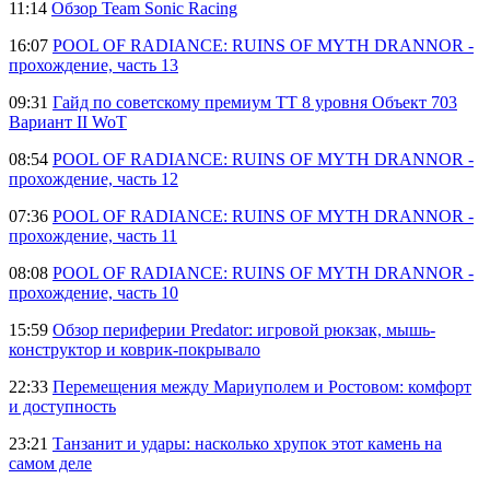
11:14
Обзор Team Sonic Racing
16:07
POOL OF RADIANCE: RUINS OF MYTH DRANNOR -
прохождение, часть 13
09:31
Гайд по советскому премиум ТТ 8 уровня Объект 703
Вариант II WoT
08:54
POOL OF RADIANCE: RUINS OF MYTH DRANNOR -
прохождение, часть 12
07:36
POOL OF RADIANCE: RUINS OF MYTH DRANNOR -
прохождение, часть 11
08:08
POOL OF RADIANCE: RUINS OF MYTH DRANNOR -
прохождение, часть 10
15:59
Обзор периферии Predator: игровой рюкзак, мышь-
конструктор и коврик-покрывало
22:33
Перемещения между Мариуполем и Ростовом: комфорт
и доступность
23:21
Танзанит и удары: насколько хрупок этот камень на
самом деле