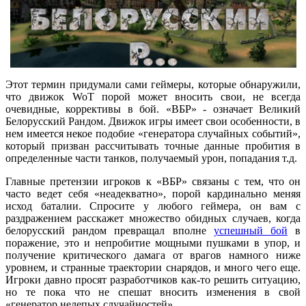
Этот термин придумали сами геймеры, которые обнаружили,
что движок WoT порой может вносить свои, не всегда
очевидные, коррективы в бой. «ВБР» - означает Великий
Белорусский Рандом. Движок игры имеет свои особенности, в
нем имеется некое подобие «генератора случайных событий»,
который призван рассчитывать точные данные пробития в
определенные части танков, получаемый урон, попадания т.д.
Главные претензии игроков к «ВБР» связаны с тем, что он
часто ведет себя «неадекватно», порой кардинально меняя
исход баталии. Спросите у любого геймера, он вам с
раздражением расскажет множество обидных случаев, когда
белорусский рандом превращал вполне
успешный бой
в
поражение, это и непробитие мощными пушками в упор, и
получение критического дамага от врагов намного ниже
уровнем, и странные траектории снарядов, и много чего еще.
Игроки давно просят разработчиков как-то решить ситуацию,
но те пока что не спешат вносить изменения в свой
«генератор нелепых случайностей».