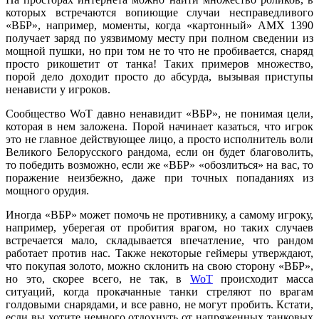
которых встречаются вопиющие случаи несправедливого
«ВБР», например, моменты, когда «картонный» АМХ 1390
получает заряд по уязвимому месту при полном сведении из
мощной пушки, но при том не то что не пробивается, снаряд
просто рикошетит от танка! Таких примеров множество,
порой дело доходит просто до абсурда, вызывая приступы
ненависти у игроков.
Сообщество WoT давно ненавидит «ВБР», не понимая цели,
которая в нем заложена. Порой начинает казаться, что игрок
это не главное действующее лицо, а просто исполнитель воли
Великого Белорусского рандома, если он будет благоволить,
то победить возможно, если же «ВБР» «обозлиться» на вас, то
поражение неизбежно, даже при точных попаданиях из
мощного орудия.
Иногда «ВБР» может помочь не противнику, а самому игроку,
например, уберегая от пробития врагом, но таких случаев
встречается мало, складывается впечатление, что рандом
работает против нас. Также некоторые геймеры утверждают,
что покупая золото, можно склонить на свою сторону «ВБР»,
но это, скорее всего, не так, в
WoT
происходит масса
ситуаций, когда прокачанные танки стреляют по врагам
голдовыми снарядами, и все равно, не могут пробить. Кстати,
если вы хотите немного отдохнуть от напряженных танковых