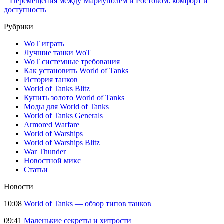
Перемещения между Мариуполем и Ростовом: комфорт и
доступность
Рубрики
WoT играть
Лучшие танки WoT
WoT системные требования
Как установить World of Tanks
История танков
World of Tanks Blitz
Купить золото World of Tanks
Моды для World of Tanks
World of Tanks Generals
Armored Warfare
World of Warships
World of Warships Blitz
War Thunder
Новостной микс
Статьи
Новости
10:08
World of Tanks — обзор типов танков
09:41
Маленькие секреты и хитрости