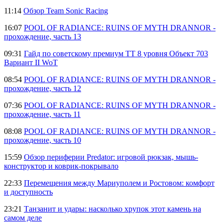
11:14
Обзор Team Sonic Racing
16:07
POOL OF RADIANCE: RUINS OF MYTH DRANNOR -
прохождение, часть 13
09:31
Гайд по советскому премиум ТТ 8 уровня Объект 703
Вариант II WoT
08:54
POOL OF RADIANCE: RUINS OF MYTH DRANNOR -
прохождение, часть 12
07:36
POOL OF RADIANCE: RUINS OF MYTH DRANNOR -
прохождение, часть 11
08:08
POOL OF RADIANCE: RUINS OF MYTH DRANNOR -
прохождение, часть 10
15:59
Обзор периферии Predator: игровой рюкзак, мышь-
конструктор и коврик-покрывало
22:33
Перемещения между Мариуполем и Ростовом: комфорт
и доступность
23:21
Танзанит и удары: насколько хрупок этот камень на
самом деле