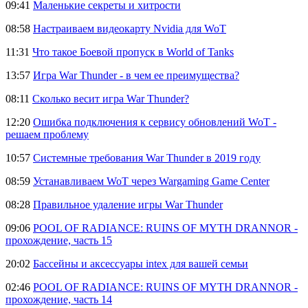
09:41
Маленькие секреты и хитрости
08:58
Настраиваем видеокарту Nvidia для WoT
11:31
Что такое Боевой пропуск в World of Tanks
13:57
Игра War Thunder - в чем ее преимущества?
08:11
Сколько весит игра War Thunder?
12:20
Ошибка подключения к сервису обновлений WoT -
решаем проблему
10:57
Системные требования War Thunder в 2019 году
08:59
Устанавливаем WoT через Wargaming Game Center
08:28
Правильное удаление игры War Thunder
09:06
POOL OF RADIANCE: RUINS OF MYTH DRANNOR -
прохождение, часть 15
20:02
Бассейны и аксессуары intex для вашей семьи
02:46
POOL OF RADIANCE: RUINS OF MYTH DRANNOR -
прохождение, часть 14