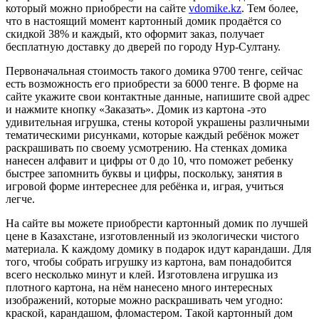
который можно приобрести на сайте
vdomike.kz
. Тем более,
что в настоящий момент картонный домик продаётся со
скидкой 38% и каждый, кто оформит заказ, получает
бесплатную доставку до дверей по городу Нур-Султану.
Первоначальная стоимость такого домика 9700 тенге, сейчас
есть возможность его приобрести за 6000 тенге. В форме на
сайте укажите свои контактные данные, напишите свой адрес
и нажмите кнопку «Заказать». Домик из картона -это
удивительная игрушка, стены которой украшены различными
тематическими рисунками, которые каждый ребёнок может
раскрашивать по своему усмотрению. На стенках домика
нанесен алфавит и цифры от 0 до 10, что поможет ребенку
быстрее запомнить буквы и цифры, поскольку, занятия в
игровой форме интереснее для ребёнка и, играя, учиться
легче.
На сайте вы можете приобрести картонный домик по лучшей
цене в Казахстане, изготовленный из экологически чистого
материала. К каждому домику в подарок идут карандаши. Для
того, чтобы собрать игрушку из картона, вам понадобится
всего несколько минут и клей. Изготовлена игрушка из
плотного картона, на нём нанесено много интересных
изображений, которые можно раскрашивать чем угодно:
краской, карандашом, фломастером. Такой картонный дом