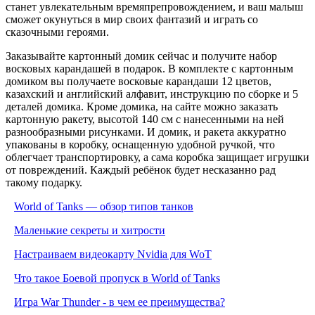
станет увлекательным времяпрепровождением, и ваш малыш
сможет окунуться в мир своих фантазий и играть со
сказочными героями.
Заказывайте картонный домик сейчас и получите набор
восковых карандашей в подарок. В комплекте с картонным
домиком вы получаете восковые карандаши 12 цветов,
казахский и английский алфавит, инструкцию по сборке и 5
деталей домика. Кроме домика, на сайте можно заказать
картонную ракету, высотой 140 см с нанесенными на ней
разнообразными рисунками. И домик, и ракета аккуратно
упакованы в коробку, оснащенную удобной ручкой, что
облегчает транспортировку, а сама коробка защищает игрушки
от повреждений. Каждый ребёнок будет несказанно рад
такому подарку.
World of Tanks — обзор типов танков
Маленькие секреты и хитрости
Настраиваем видеокарту Nvidia для WoT
Что такое Боевой пропуск в World of Tanks
Игра War Thunder - в чем ее преимущества?