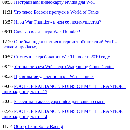
08:58
Настраиваем видеокарту Nvidia для WoT
11:31
Что такое Боевой пропуск в World of Tanks
13:57
Игра War Thunder - в чем ее преимущества?
08:11
Сколько весит игра War Thunder?
12:20
Ошибка подключения к сервису обновлений WoT -
решаем проблему
10:57
Системные требования War Thunder в 2019 году
08:59
Устанавливаем WoT через Wargaming Game Center
08:28
Правильное удаление игры War Thunder
09:06
POOL OF RADIANCE: RUINS OF MYTH DRANNOR -
прохождение, часть 15
20:02
Бассейны и аксессуары intex для вашей семьи
02:46
POOL OF RADIANCE: RUINS OF MYTH DRANNOR -
прохождение, часть 14
11:14
Обзор Team Sonic Racing