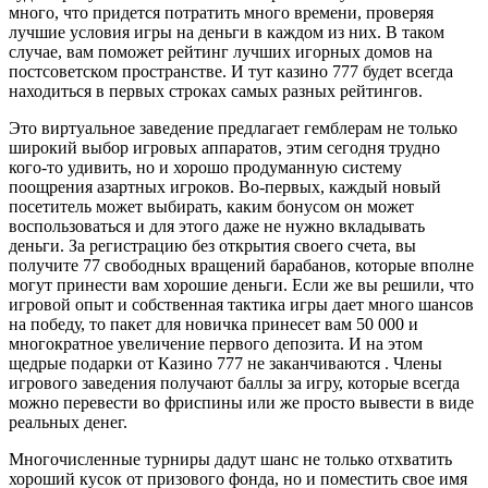
много, что придется потратить много времени, проверяя
лучшие условия игры на деньги в каждом из них. В таком
случае, вам поможет рейтинг лучших игорных домов на
постсоветском пространстве. И тут казино 777 будет всегда
находиться в первых строках самых разных рейтингов.
Это виртуальное заведение предлагает гемблерам не только
широкий выбор игровых аппаратов, этим сегодня трудно
кого-то удивить, но и хорошо продуманную систему
поощрения азартных игроков. Во-первых, каждый новый
посетитель может выбирать, каким бонусом он может
воспользоваться и для этого даже не нужно вкладывать
деньги. За регистрацию без открытия своего счета, вы
получите 77 свободных вращений барабанов, которые вполне
могут принести вам хорошие деньги. Если же вы решили, что
игровой опыт и собственная тактика игры дает много шансов
на победу, то пакет для новичка принесет вам 50 000 и
многократное увеличение первого депозита. И на этом
щедрые подарки от Казино 777 не заканчиваются . Члены
игрового заведения получают баллы за игру, которые всегда
можно перевести во фриспины или же просто вывести в виде
реальных денег.
Многочисленные турниры дадут шанс не только отхватить
хороший кусок от призового фонда, но и поместить свое имя