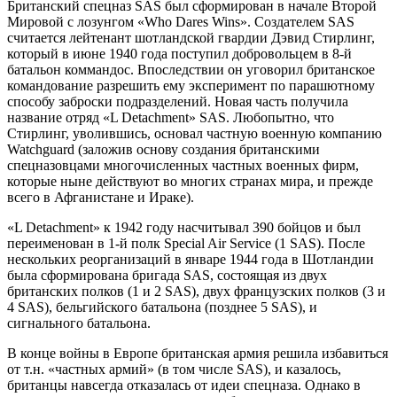
Британский спецназ SAS был сформирован в начале Второй
Мировой с лозунгом «Who Dares Wins». Создателем SAS
считается лейтенант шотландской гвардии Дэвид Стирлинг,
который в июне 1940 года поступил добровольцем в 8-й
батальон коммандос. Впоследствии он уговорил британское
командование разрешить ему эксперимент по парашютному
способу заброски подразделений. Новая часть получила
название отряд «L Detachment» SAS. Любопытно, что
Стирлинг, уволившись, основал частную военную компанию
Watchguard (заложив основу создания британскими
спецназовцами многочисленных частных военных фирм,
которые ныне действуют во многих странах мира, и прежде
всего в Афганистане и Ираке).
«L Detachment» к 1942 году насчитывал 390 бойцов и был
переименован в 1-й полк Special Air Service (1 SAS). После
нескольких реорганизаций в январе 1944 года в Шотландии
была сформирована бригада SAS, состоящая из двух
британских полков (1 и 2 SAS), двух французских полков (3 и
4 SAS), бельгийского батальона (позднее 5 SAS), и
сигнального батальона.
В конце войны в Европе британская армия решила избавиться
от т.н. «частных армий» (в том числе SAS), и казалось,
британцы навсегда отказалась от идеи спецназа. Однако в