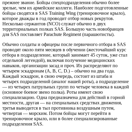
прежнее звание. Бойцы спецподразделения обычно более
зрелые, чем их армейские коллеги. Наиболее подготовленные
бойцы сводятся в SAS Training Wing (тренировочное крыло),
которое дважды в год проводит отбор новых рекрутов.
Несколько сержантов (NCO) служат обычно в двух
территориальных полках SAS. Большую часть новобранцев
для SAS поставляет Parachute Regiment (парашютисты).
Обычно солдаты и офицеры после первичного отбора в SAS
проводят около пяти месяцев в обучении (жесточайший курс
отбора в подразделение, который занимает 45 суток, уже стал
отдельной легендой), включая получение медицинских
навыков, организации засад и проч. Их распределяют по
четырем эскадронам (A, B, C, D.) – обычно на два года.
Каждый эскадрон, в свою очередь, состоит из штаба и
четырех подразделений (аналог нашей роты), а подразделение
— из четырех патрульных групп по четыре человека в каждой
(основное боевое звено полка). Роты имеют свою
специализацию. Одна предназначена для действий в горной
местности, другая — на специальных средствах движения,
третья выводится в тыл противника воздушным путем,
четвертая — морским. Потом бойцы могут перейти в
тренировочное крыло, или в более специализированные
подразделения SAS.