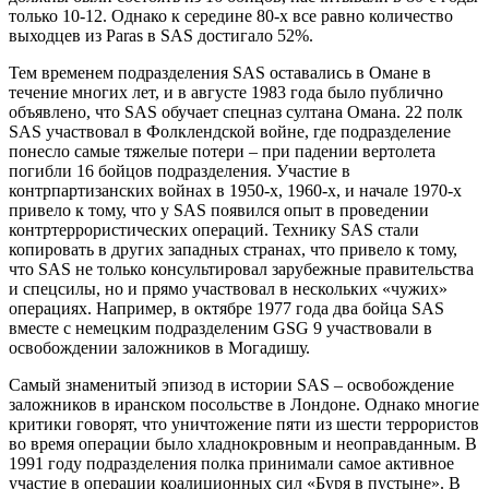
только 10-12. Однако к середине 80-х все равно количество
выходцев из Paras в SAS достигало 52%.
Тем временем подразделения SAS оставались в Омане в
течение многих лет, и в августе 1983 года было публично
объявлено, что SAS обучает спецназ султана Омана. 22 полк
SAS участвовал в Фолклендской войне, где подразделение
понесло самые тяжелые потери – при падении вертолета
погибли 16 бойцов подразделения. Участие в
контрпартизанских войнах в 1950-х, 1960-х, и начале 1970-х
привело к тому, что у SAS появился опыт в проведении
контртеррористических операций. Технику SAS стали
копировать в других западных странах, что привело к тому,
что SAS не только консультировал зарубежные правительства
и спецсилы, но и прямо участвовал в нескольких «чужих»
операциях. Например, в октябре 1977 года два бойца SAS
вместе с немецким подразделеним GSG 9 участвовали в
освобождении заложников в Могадишу.
Самый знаменитый эпизод в истории SAS – освобождение
заложников в иранском посольстве в Лондоне. Однако многие
критики говорят, что уничтожение пяти из шести террористов
во время операции было хладнокровным и неоправданным. В
1991 году подразделения полка принимали самое активное
участие в операции коалиционных сил «Буря в пустыне». В