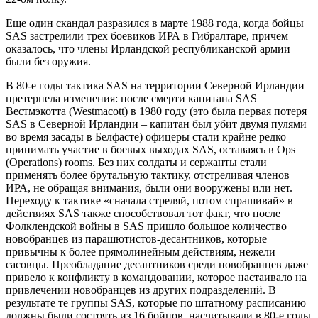
Еще один скандал разразился в марте 1988 года, когда бойцы
SAS застрелили трех боевиков ИРА в Гибралтаре, причем
оказалось, что члены Ирландской республиканской армии
были без оружия.
В 80-е годы тактика SAS на территории Северной Ирландии
претерпела изменения: после смерти капитана SAS
Вестмэкотта (Westmacott) в 1980 году (это была первая потеря
SAS в Северной Ирландии – капитан был убит двумя пулями
во время засады в Белфасте) офицеры стали крайне редко
принимать участие в боевых выходах SAS, оставаясь в Ops
(Operations) rooms. Без них солдаты и сержанты стали
применять более брутальную тактику, отстреливая членов
ИРА, не обращая внимания, были они вооружены или нет.
Переходу к тактике «сначала стреляй, потом спрашивай» в
действиях SAS также способствовал тот факт, что после
Фолклендской войны в SAS пришло большое количество
новобранцев из парашютистов-десантников, которые
привычны к более прямолинейным действиям, нежели
сасовцы. Преобладание десантников среди новобранцев даже
привело к конфликту в командовании, которое настаивало на
привлечении новобранцев из других подразделений. В
результате те группы SAS, которые по штатному расписанию
должны были состоять из 16 бойцов, насчитывали в 80-е годы