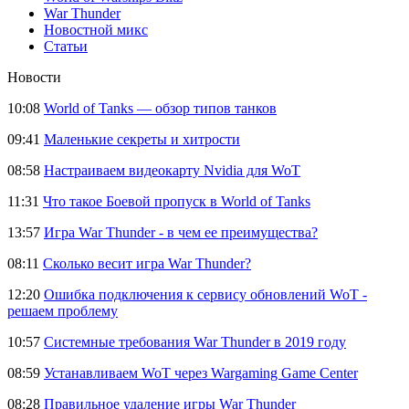
War Thunder
Новостной микс
Статьи
Новости
10:08
World of Tanks — обзор типов танков
09:41
Маленькие секреты и хитрости
08:58
Настраиваем видеокарту Nvidia для WoT
11:31
Что такое Боевой пропуск в World of Tanks
13:57
Игра War Thunder - в чем ее преимущества?
08:11
Сколько весит игра War Thunder?
12:20
Ошибка подключения к сервису обновлений WoT -
решаем проблему
10:57
Системные требования War Thunder в 2019 году
08:59
Устанавливаем WoT через Wargaming Game Center
08:28
Правильное удаление игры War Thunder