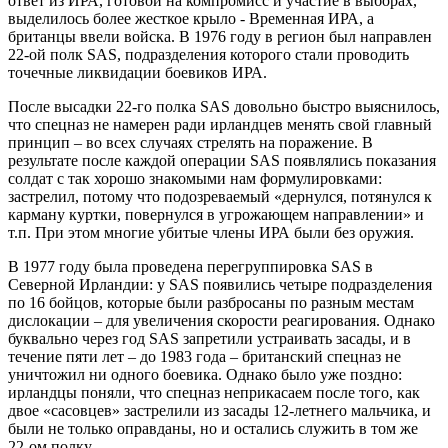
ответ из ИРА, готовой на компромисс и участие в выборах,
выделилось более жесткое крыло - Временная ИРА, а
британцы ввели войска. В 1976 году в регион был направлен
22-ой полк SAS, подразделения которого стали проводить
точечные ликвидации боевиков ИРА.
После высадки 22-го полка SAS довольно быстро выяснилось,
что спецназ не намерен ради ирландцев менять свой главный
принцип – во всех случаях стрелять на поражение. В
результате после каждой операции SAS появлялись показания
солдат с так хорошо знакомыми нам формулировками:
застрелил, потому что подозреваемый «дернулся, потянулся к
карману куртки, повернулся в угрожающем направлении» и
т.п. При этом многие убитые члены ИРА были без оружия.
В 1977 году была проведена перегруппировка SAS в
Северной Ирландии: у SAS появились четыре подразделения
по 16 бойцов, которые были разбросаны по разным местам
дислокации – для увеличения скорости реагирования. Однако
буквально через год SAS запретили устраивать засады, и в
течение пяти лет – до 1983 года – британский спецназ не
уничтожил ни одного боевика. Однако было уже поздно:
ирландцы поняли, что спецназ неприкасаем после того, как
двое «сасовцев» застрелили из засады 12-летнего мальчика, и
были не только оправданы, но и остались служить в том же
22-ом полку.