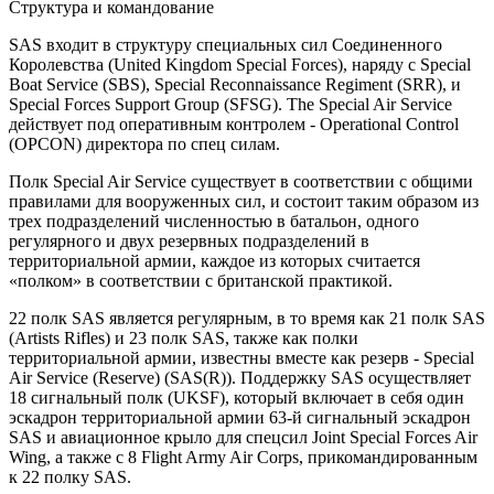
Структура и командование
SAS входит в структуру специальных сил Соединенного
Королевства (United Kingdom Special Forces), наряду с Special
Boat Service (SBS), Special Reconnaissance Regiment (SRR), и
Special Forces Support Group (SFSG). The Special Air Service
действует под оперативным контролем - Operational Control
(OPCON) директора по спец силам.
Полк Special Air Service существует в соответствии с общими
правилами для вооруженных сил, и состоит таким образом из
трех подразделений численностью в батальон, одного
регулярного и двух резервных подразделений в
территориальной армии, каждое из которых считается
«полком» в соответствии с британской практикой.
22 полк SAS является регулярным, в то время как 21 полк SAS
(Artists Rifles) и 23 полк SAS, также как полки
территориальной армии, известны вместе как резерв - Special
Air Service (Reserve) (SAS(R)). Поддержку SAS осуществляет
18 сигнальный полк (UKSF), который включает в себя один
эскадрон территориальной армии 63-й сигнальный эскадрон
SAS и авиационное крыло для спецсил Joint Special Forces Air
Wing, а также с 8 Flight Army Air Corps, прикомандированным
к 22 полку SAS.