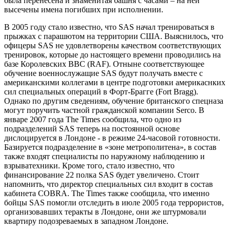
была перенесена и знаменитая башня с часами – на ней
высечены имена погибших при исполнении.
В 2005 году стало известно, что SAS начал тренироваться в
прыжках с парашютом на территории США. Выяснилось, что
офицеры SAS не удовлетворены качеством соответствующих
тренировок, которые до настоящего времени проводились на
базе Королевских BBC (RAF). Отныне соответствующее
обучение военнослужащие SAS будут получать вместе с
американскими коллегами в центре подготовки америкаснких
сил специальных операций в Форт-Брагге (Fort Bragg).
Однако по другим сведениям, обучение британского спецназа
могут поручить частной гражданской компании Serco. В
январе 2007 года The Times сообщила, что одно из
подразделений SAS теперь на постоянной основе
дислоцируется в Лондоне - в режиме 24-часовой готовности.
Базируется подразделение в «зоне метрополитена», в состав
также входят специалисты по наружному наблюдению и
взрыватехники. Кроме того, стало известно, что
финансирование 22 полка SAS будет увеличено. Стоит
напомнить, что директор специальных сил входит в состав
кабинета COBRA. The Times также сообщила, что именно
бойцы SAS помогли отследить в июле 2005 года террористов,
организовавших теракты в Лондоне, они же штурмовали
квартиру подозреваемых в западном Лондоне.