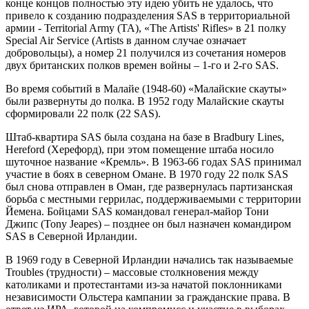
конце концов полностью эту идею убить не удалось, что
привело к созданию подразделения SAS в территориальной
армии - Territorial Army (TA), «The Artists' Rifles» в 21 полку
Special Air Service (Artists в данном случае означает
добровольцы), а номер 21 получился из сочетания номеров
двух британских полков времен войны – 1-го и 2-го SAS.
Во время событий в Малайе (1948-60) «Малайские скауты»
были развернуты до полка. В 1952 году Малайские скауты
сформировали 22 полк (22 SAS).
Штаб-квартира SAS была создана на базе в Bradbury Lines,
Hereford (Херефорд), при этом помещение штаба носило
шуточное название «Кремль». В 1963-66 годах SAS принимал
участие в боях в северном Омане. В 1970 году 22 полк SAS
был снова отправлен в Оман, где развернулась партизанская
борьба с местными геррилас, поддерживаемыми с территории
Йемена. Бойцами SAS командовал генерал-майор Тони
Джипс (Tony Jeapes) – позднее он был назначен командиром
SAS в Северной Ирландии.
В 1969 году в Северной Ирландии начались так называемые
Troubles (трудности) – массовые столкновения между
католиками и протестантами из-за начатой поклонниками
независимости Ольстера кампании за гражданские права. В