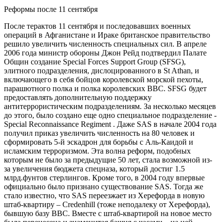
Реформы после 11 сентября
После терактов 11 сентября и последовавших военных
операций в Афганистане и Ираке британское правительство
решило увеличить численность специальных сил. В апреле
2006 года министр обороны Джон Рейд подтвердил Палате
Общин создание Special Forces Support Group (SFSG),
элитного подразделения, дислоцированного в St Athan, и
включающего в себя бойцов королевской морской пехоты,
парашютного полка и полка королевских ВВС. SFSG будет
предоставлять дополнительную поддержку
антитеррористическим подразделениям. За несколько месяцев
до этого, было создано еще одно специальное подразделение -
Special Reconnaissance Regiment . Даже SAS в начале 2004 года
получил приказ увеличить численность на 80 человек и
сформировать 5-й эскадрон для борьбы с Аль-Каидой и
исламским терроризмом. Эта волна реформ, подобных
которым не было за предыдущие 50 лет, стала возможной из-
за увеличения бюджета спецназа, который достиг 1.5
млрд.фунтов стерлингов. Кроме того, в 2004 году впервые
официально было признано существование SAS. Тогда же
стало известно, что SAS переезжает из Херефорда в новую
штаб-квартиру – Credenhill (тоже неподалеку от Херефорда),
бывшую базу ВВС. Вместе с штаб-квартирой на новое место