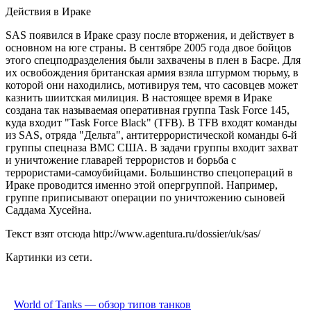
Действия в Ираке
SAS появился в Ираке сразу после вторжения, и действует в
основном на юге страны. В сентябре 2005 года двое бойцов
этого спецподразделения были захвачены в плен в Басре. Для
их освобождения британская армия взяла штурмом тюрьму, в
которой они находились, мотивируя тем, что сасовцев может
казнить шиитская милиция. В настоящее время в Ираке
создана так называемая оперативная группа Task Force 145,
куда входит "Task Force Black" (TFB). В TFB входят команды
из SAS, отряда "Дельта", антитеррористической команды 6-й
группы спецназа ВМС США. В задачи группы входит захват
и уничтожение главарей террористов и борьба с
террористами-самоубийцами. Большинство спецопераций в
Ираке проводится именно этой опергруппой. Например,
группе приписывают операции по уничтожению сыновей
Саддама Хусейна.
Текст взят отсюда
http://www.agentura.ru/dossier/uk/sas/
Картинки из сети.
World of Tanks — обзор типов танков