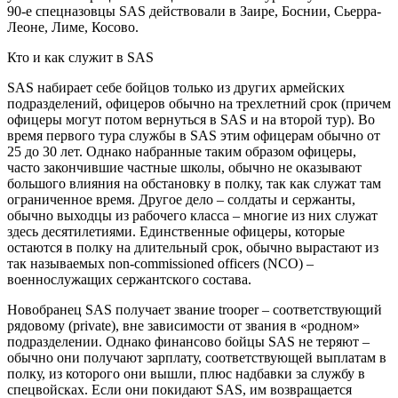
90-е спецназовцы SAS действовали в Заире, Боснии, Сьерра-
Леоне, Лиме, Косово.
Кто и как служит в SAS
SAS набирает себе бойцов только из других армейских
подразделений, офицеров обычно на трехлетний срок (причем
офицеры могут потом вернуться в SAS и на второй тур). Во
время первого тура службы в SAS этим офицерам обычно от
25 до 30 лет. Однако набранные таким образом офицеры,
часто закончившие частные школы, обычно не оказывают
большого влияния на обстановку в полку, так как служат там
ограниченное время. Другое дело – солдаты и сержанты,
обычно выходцы из рабочего класса – многие из них служат
здесь десятилетиями. Единственные офицеры, которые
остаются в полку на длительный срок, обычно вырастают из
так называемых non-commissioned officers (NCO) –
военнослужащих сержантского состава.
Новобранец SAS получает звание trooper – соответствующий
рядовому (private), вне зависимости от звания в «родном»
подразделении. Однако финансово бойцы SAS не теряют –
обычно они получают зарплату, соответствующей выплатам в
полку, из которого они вышли, плюс надбавки за службу в
спецвойсках. Если они покидают SAS, им возвращается