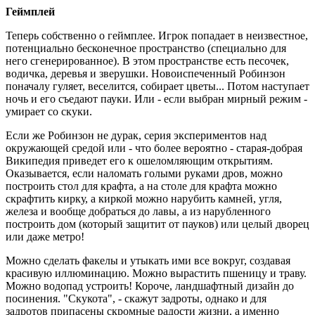
Геймплей
Теперь собственно о геймплее. Игрок попадает в неизвестное,
потенциально бесконечное пространство (специально для
него сгенерированное). В этом пространстве есть песочек,
водичка, деревья и зверушки. Новоиспеченный Робинзон
поначалу гуляет, веселится, собирает цветы... Потом наступает
ночь и его съедают пауки. Или - если выбран мирный режим -
умирает со скуки.
Если же Робинзон не дурак, серия экспериментов над
окружающей средой или - что более вероятно - старая-добрая
Википедия приведет его к ошеломляющим открытиям.
Оказывается, если наломать голыми руками дров, можно
построить стол для крафта, а на столе для крафта можно
скрафтить кирку, а киркой можно нарубить камней, угля,
железа и вообще добраться до лавы, а из нарубленного
построить дом (который защитит от пауков) или целый дворец
или даже метро!
Можно сделать факелы и утыкать ими все вокруг, создавая
красивую иллюминацию. Можно вырастить пшеницу и траву.
Можно водопад устроить! Короче, ландшафтный дизайн до
посинения. "Скукота", - скажут задроты, однако и для
задротов припасены скромные радости жизни, а именно