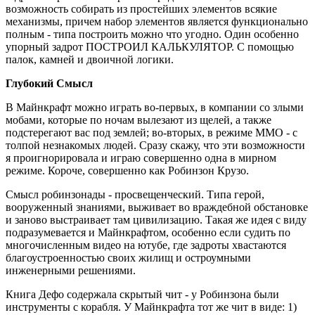
возможность собирать из простейших элементов всякие
механизмы, причем набор элементов является функционально
полным - типа построить можно что угодно. Один особенно
упорный задрот ПОСТРОИЛ КАЛЬКУЛЯТОР. С помощью
палок, камней и двоичной логики.
Глубокий Смысл
В Майнкрафт можно играть во-первых, в компании со злыми
мобами, которые по ночам вылезают из щелей, а также
подстерегают вас под землей; во-вторых, в режиме ММО - с
толпой незнакомых людей. Сразу скажу, что эти возможности
я проигнорировала и играю совершенно одна в мирном
режиме. Короче, совершенно как Робинзон Крузо.
Смысл робинзонады - просвещенческий. Типа герой,
вооруженный знаниями, выживает во враждебной обстановке
и заново выстраивает там цивилизацию. Такая же идея с виду
подразумевается и Майнкрафтом, особенно если судить по
многочисленным видео на ютубе, где задроты хвастаются
благоустроенностью своих жилищ и остроумными
инженерными решениями.
Книга Дефо содержала скрытый чит - у Робинзона были
инструменты с корабля. У Майнкрафта тот же чит в виде: 1)