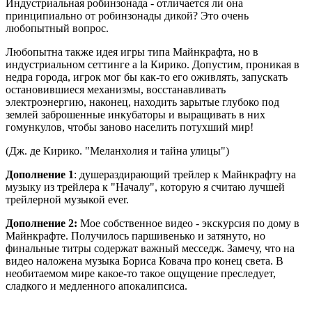
Индустриальная робинзонада - отличается ли она
принципиально от робинзонады дикой? Это очень
любопытный вопрос.
Любопытна также идея игры типа Майнкрафта, но в
индустриальном сеттинге a la Кирико. Допустим, проникая в
недра города, игрок мог бы как-то его оживлять, запускать
остановившиеся механизмы, восстанавливать
электроэнергию, наконец, находить зарытые глубоко под
землей заброшенные инкубаторы и выращивать в них
гомункулов, чтобы заново населить потухший мир!
(Дж. де Кирико. "Меланхолия и тайна улицы")
Дополнение 1
:
душераздирающий трейлер к Майнкрафту
на
музыку из трейлера к "Началу", которую я считаю лучшей
трейлерной музыкой ever.
Дополнение 2:
Мое собственное видео - экскурсия по дому в
Майнкрафте
. Получилось паршивенько и затянуто, но
финальные титры содержат важный месседж. Замечу, что на
видео наложена музыка Бориса Ковача про конец света. В
необитаемом мире какое-то такое ощущение преследует,
сладкого и медленного апокалипсиса.