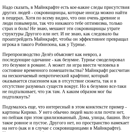
Надо сказать, в Майнкрафте есть кое-какие следы присутствия
других людей - сокровищницы, которые иногда можно найти
в пещерах. Хотя по всему видно, что они очень древние и
люди повымерли, так что никакого тебе оптимизма, только
страх и боль! Не знаю, мешают эти сокровищницы утрате
структуры Другого или нет. И не знаю, как следовало бы
проапгрейдить Майнкрафт, чтобы он эффективнее превращал
игрока в такого Робинзона, как у Турнье.
Перепроизводство Делёз объясняет как невроз, а
последующие одичание - как безумие. Турнье смоделировал
это безумие в романе. А может ли игра ввести человека в
состояние временного помешательства? Майнкрафт рассчитан
на нескончаемый невротический крафтинг, который
оказывается спасением как в отсутствие сюжета, так и в
отсутствие разумных существ вокруг. Но к безумию все-таки
не подталкивает, что уж там. А каким образом мог бы
подтолкнуть?
Подумалось еще, что интересный в этом конктексте пример -
картины Кирико. У него обычно людей мало или почти нет,
но пейзаж при этом цвилизованный. Дома, улицы, башни. Все
такое ровное и пустое. Другого нет, но пространство намекает
на него (как и в случае с сокровищницами в Майнкрафте).