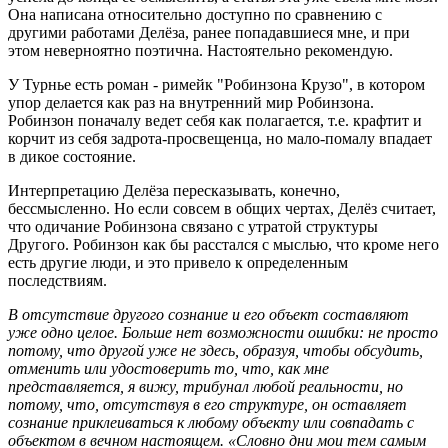
Она написана относительно доступно по сравнению с
другими работами Делёза, ранее попадавшиеся мне, и при
этом неверноятно поэтична. Настоятельно рекомендую.
У Турнье есть роман - римейк "Робинзона Крузо", в котором
упор делается как раз на внутренний мир Робинзона.
Робинзон поначалу ведет себя как полагается, т.е. крафтит и
корчит из себя задрота-просвещенца, но мало-помалу впадает
в дикое состояние.
Интерпретацию Делёза пересказывать, конечно,
бессмысленно. Но если совсем в общих чертах, Делёз считает,
что одичание Робинзона связано с утратой структуры
Другого. Робинзон как бы расстался с мыслью, что кроме него
есть другие люди, и это привело к определенным
последствиям.
В отсутствие другого сознание и его объект составляют
уже одно целое. Больше нет возможности ошибки: не просто
потому, что другой уже не здесь, образуя, чтобы обсудить,
отменить или удостоверить то, что, как мне
представляется, я вижу, трибунал любой реальности, но
потому, что, отсутствуя в его структуре, он оставляет
сознание приклеиваться к любому объекту или совпадать с
объектом в вечном настоящем. «Словно дни мои тем самым