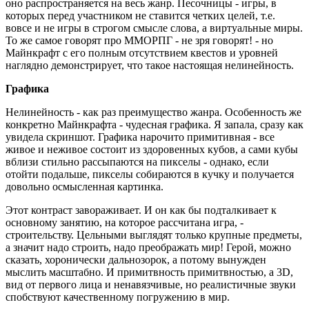
оно распространяется на весь жанр. Песочницы - игры, в
которых перед участником не ставится четких целей, т.е.
вовсе и не игры в строгом смысле слова, а виртуальные миры.
То же самое говорят про ММОРПГ - не зря говорят! - но
Майнкрафт с его полным отсутствием квестов и уровней
наглядно демонстрирует, что такое настоящая нелинейность.
Графика
Нелинейность - как раз преимущество жанра. Особенность же
конкретно Майнкрафта - чудесная графика. Я запала, сразу как
увидела скриншот. Графика нарочито примитивная - все
живое и неживое состоит из здоровенных кубов, а сами кубы
вблизи стильно рассыпаются на пикселы - однако, если
отойти подальше, пикселы собираются в кучку и получается
довольно осмысленная картинка.
Этот контраст завораживает. И он как бы подталкивает к
основному занятию, на которое рассчитана игра, -
строительству. Цельными выглядят только крупные предметы,
а значит надо строить, надо преображать мир! Герой, можно
сказать, хоронически дальнозорок, а потому вынужден
мыслить масштабно. И примитвность примитвностью, а 3D,
вид от первого лица и ненавязчивые, но реалистичные звуки
спобствуют качественному погружению в мир.