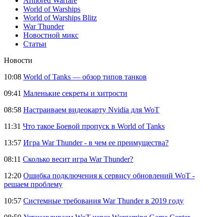
Armored Warfare
World of Warships
World of Warships Blitz
War Thunder
Новостной микс
Статьи
Новости
10:08
World of Tanks — обзор типов танков
09:41
Маленькие секреты и хитрости
08:58
Настраиваем видеокарту Nvidia для WoT
11:31
Что такое Боевой пропуск в World of Tanks
13:57
Игра War Thunder - в чем ее преимущества?
08:11
Сколько весит игра War Thunder?
12:20
Ошибка подключения к сервису обновлений WoT -
решаем проблему
10:57
Системные требования War Thunder в 2019 году