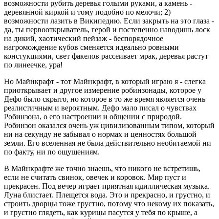
возможности рубить деревья голыми руками, а камень -
деревянной киркой и тому подобно по мелочи; 2)
возможности лазить в Википедию. Если закрыть на это глаза -
да, ты первооткрыватель, герой и постепенно наводишь лоск
на дикий, хаотический пейзаж - беспорядочное
нагромождение кубов сменяется идеально ровными
констукциями, свет факелов рассеивает мрак, деревья растут
по линеечке, ура!
Но Майнкрафт - тот Майнкрафт, в который играю я - слегка
приоткрывает и другое измерение робинзонады, которое у
Дефо было скрыто, но которое в то же время является очень
реалистичным и вероятным. Дефо мало писал о чувствах
Робинзона, о его настроении и общении с природой.
Робинзон оказался очень уж цивилизованным типом, который
ни на секунду не забывал о нормах и ценностях большой
земли. Его вселенная не была действительно необитаемой ни
по факту, ни по ощущениям.
В Майнкрафте же точно знаешь, что никого не встретишь,
если не считать свинок, овечек и коровок. Мир пуст и
прекрасен. Под вечер играет приятная идиллическая музыка.
Луна блистает. Плещется вода. Это и прекрасно, и грустно, и
строить дворцы тоже грустно, потому что некому их показать,
и грустно глядеть, как курицы пасутся у тебя по крыше, а