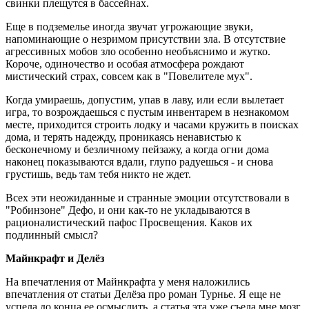
свинки плещутся в бассейнах.
Еще в подземелье иногда звучат угрожающие звуки,
напоминающие о незримом присутствии зла. В отсутствие
агрессивных мобов зло особенно необъяснимо и жутко.
Короче, одиночество и особая атмосфера рождают
мистический страх, совсем как в "Повелителе мух".
Когда умираешь, допустим, упав в лаву, или если вылетает
игра, то возрождаешься с пустым инвентарем в незнакомом
месте, приходится строить лодку и часами кружить в поисках
дома, и терять надежду, проникаясь ненавистью к
бесконечному и безличному пейзажу, а когда огни дома
наконец показываются вдали, глупо радуешься - и снова
грустишь, ведь там тебя никто не ждет.
Всех эти неожиданные и странные эмоции отсутствовали в
"Робинзоне" Дефо, и они как-то не укладываются в
рационалистический пафос Просвещения. Каков их
подлинный смысл?
Майнкрафт и Делёз
На впечатления от Майнкрафта у меня наложились
впечатления от статьи Делёза про роман Турнье. Я еще не
успела до конца ее осмыслить, а статья эта уже съела мне мозг.