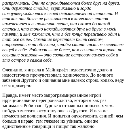
распрямились. Они не опрокидываются более друг на друга.
Они держатся стоймя, вертикально и гордо
самоутверждаются в своей действительной ценности. И
так как они более не различаются в качестве этапов
намеченного к выполнению плана, они схожи до такой
степени, что точно накладываются друг на друга в моей
памяти, и мне кажется, что я без конца переживаю один и
тот же день». Сознание перестает быть светом,
направленным на объекты, чтобы стать чистым свечением
вещей в себе. Робинзон — не более, чем сознание острова, но
сознание острова — это сознание островом самого себя и
это остров в самом себе.
Очевидно, я играла в Майнкрафт недостаточно долго и
недостаточно прочувствовала одиночество. До полного
забвения Другого и одичания мне далеко: строю, копаю, веду
себя примерно.
Правда, имеет место запрограммированное игрой
иррациональное перепроизводство, которым как раз
занимался Робинзон Турнье в отчаянных попытках чем-
нибудь заместить отсутствующего Другого. И всякие
неуместные волнения. И попытки одухотворить свиней: чем
больше я играю, тем тяжелее их убивать, они же
единственные товарищи и пищат так жалобно.