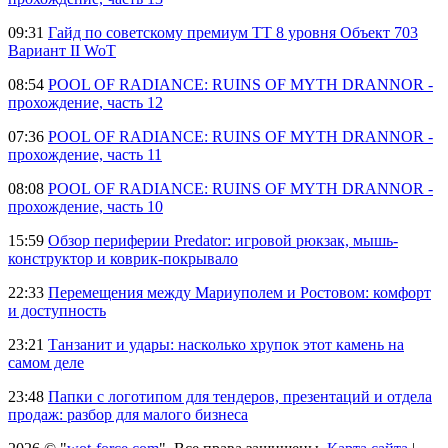
09:31
Гайд по советскому премиум ТТ 8 уровня Объект 703
Вариант II WoT
08:54
POOL OF RADIANCE: RUINS OF MYTH DRANNOR -
прохождение, часть 12
07:36
POOL OF RADIANCE: RUINS OF MYTH DRANNOR -
прохождение, часть 11
08:08
POOL OF RADIANCE: RUINS OF MYTH DRANNOR -
прохождение, часть 10
15:59
Обзор периферии Predator: игровой рюкзак, мышь-
конструктор и коврик-покрывало
22:33
Перемещения между Мариуполем и Ростовом: комфорт
и доступность
23:21
Танзанит и удары: насколько хрупок этот камень на
самом деле
23:48
Папки с логотипом для тендеров, презентаций и отдела
продаж: разбор для малого бизнеса