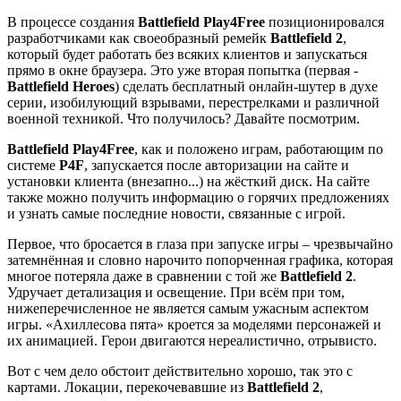
В процессе создания
Battlefield Play4Free
позиционировался
разработчиками как своеобразный ремейк
Battlefield 2
,
который будет работать без всяких клиентов и запускаться
прямо в окне браузера. Это уже вторая попытка (первая -
Battlefield Heroes
) сделать бесплатный онлайн-шутер в духе
серии, изобилующий взрывами, перестрелками и различной
военной техникой. Что получилось? Давайте посмотрим.
Battlefield Play4Free
, как и положено играм, работающим по
системе
P4F
, запускается после авторизации на сайте и
установки клиента (внезапно...) на жёсткий диск. На сайте
также можно получить информацию о горячих предложениях
и узнать самые последние новости, связанные с игрой.
Первое, что бросается в глаза при запуске игры – чрезвычайно
затемнённая и словно нарочито попорченная графика, которая
многое потеряла даже в сравнении с той же
Battlefield 2
.
Удручает детализация и освещение. При всём при том,
нижеперечисленное не является самым ужасным аспектом
игры. «Ахиллесова пята» кроется за моделями персонажей и
их анимацией. Герои двигаются нереалистично, отрывисто.
Вот с чем дело обстоит действительно хорошо, так это с
картами. Локации, перекочевавшие из
Battlefield 2
,