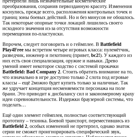
претерпели лишь незначительные косметические
преобразования, сохранив первозданную красоту. Изменения
коснулись, прежде всего, расположения контрольных точек и
границ зоны боевых действий. Но и без минусов не обошлось.
Так некоторые опорные точки локаций лишились своего
исходного значения из-за отсутствия возможности
перемещения по-пластунски.
Впрочем, следует поговорить и о геймплее. В
Battlefield
Play4Free
мы встретим четыре игровых класса: пулемётчик,
разведчик, инженер и пехотинец (привет,
bc2!
). У каждого из
них есть своя специализация, оружие и навыки. Древо
умений имеет некоторое сходство с системой прокачки
Battlefield: Bad Company 2
. Стоить обратить внимание на то,
что изначально в игре доступно только 2 слота под игровые
классы – ещё 2можно будет купить только за наличные. Так
же удручает концепция несменяемости персонажа на поле
брани. Это приводит к дисбалансу сил и закономерному краху
идеи соревновательности. Издержки браузерной системы, что
поделать…
Ещё один элемент геймплея, полностью соответствующий
прототипу – техника. Боевой транспорт, переместившись из
Battlefield 2
, особых изменений не претерпел, однако знаток
серии не сможет проигнорировать специфический звук,