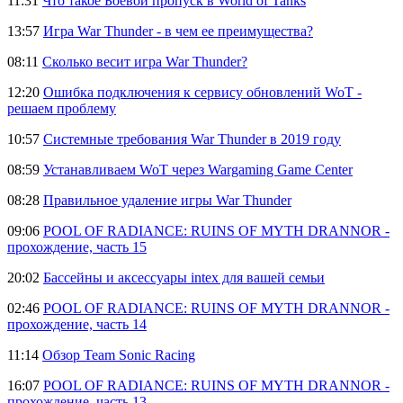
11:31
Что такое Боевой пропуск в World of Tanks
13:57
Игра War Thunder - в чем ее преимущества?
08:11
Сколько весит игра War Thunder?
12:20
Ошибка подключения к сервису обновлений WoT -
решаем проблему
10:57
Системные требования War Thunder в 2019 году
08:59
Устанавливаем WoT через Wargaming Game Center
08:28
Правильное удаление игры War Thunder
09:06
POOL OF RADIANCE: RUINS OF MYTH DRANNOR -
прохождение, часть 15
20:02
Бассейны и аксессуары intex для вашей семьи
02:46
POOL OF RADIANCE: RUINS OF MYTH DRANNOR -
прохождение, часть 14
11:14
Обзор Team Sonic Racing
16:07
POOL OF RADIANCE: RUINS OF MYTH DRANNOR -
прохождение, часть 13