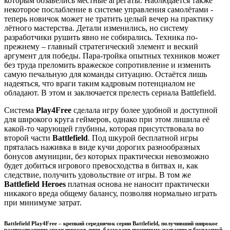
которым обзавелись местные агрегаты. Наблюдается также
некоторое послабление в системе управления самолётами -
теперь новичок может не тратить целый вечер на практику
лётного мастерства. Детали изменились, но систему
разработчики рушить явно не собирались. Техника по-
прежнему – главный стратегический элемент и веский
аргумент для победы. Пара-тройка опытных техников может
без труда преломить вражеское сопротивление и изменить
самую печальную для команды ситуацию. Остаётся лишь
надеяться, что враги таким кадровым потенциалом не
обладают. В этом и заключается прелесть сериала Battlefield.
Система
Play4Free
сделала игру более удобной и доступной
для широкого круга геймеров, однако при этом лишила её
какой-то чарующей глубины, которая присутствовала во
второй части
Battlefield
. Под шкурой бесплатной игры
пряталась наживка в виде кучи дорогих разнообразных
бонусов амуниции, без которых практически невозможно
будет добиться игрового превосходства в битвах и, как
следствие, получить удовольствие от игры. В том же
Battlefield Heroes
платная основа не наносит практически
никакого вреда общему балансу, позволяя нормально играть
при минимуме затрат.
Battlefield Play4Free
– крепкий середнячок серии
Battlefield
, получивший широкое
распространение среди игроков лишь благодаря именитому названию и бесплатной