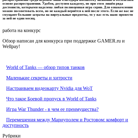
основе распространения. Удобен, доступен каждому, но при этом лишён ряда
достоинств, которыми наделена любая полноценная игра серии. Для ознакомления
можно посоветовать всем, но не каждый вернётся к ней после этого. Если же вас не
смущают большие затраты на виртуальные предметы, то у вас есть шанс провести
за ней не один месяц.
работа на конкурс
Обзор написан для конкурса при поддержке GAMER.ru и
Wellpay!
World of Tanks — обзор типов танков
Маленькие секреты и хитрости
Настраиваем видеокарту Nvidia для WoT
Что такое Боевой пропуск в World of Tanks
Игра War Thunder - в чем ее преимущества?
Перемещения между Мариуполем и Ростовом: комфорт и
доступность
Рубрики