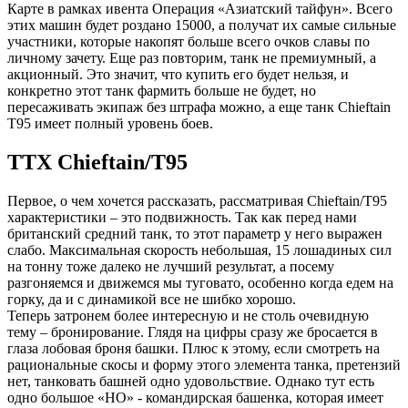
Карте в рамках ивента Операция «Азиатский тайфун». Всего
этих машин будет роздано 15000, а получат их самые сильные
участники, которые накопят больше всего очков славы по
личному зачету. Еще раз повторим, танк не премиумный, а
акционный. Это значит, что купить его будет нельзя, и
конкретно этот танк фармить больше не будет, но
пересаживать экипаж без штрафа можно, а еще танк Chieftain
T95 имеет полный уровень боев.
ТТХ Chieftain/T95
Первое, о чем хочется рассказать, рассматривая Chieftain/T95
характеристики – это подвижность. Так как перед нами
британский средний танк, то этот параметр у него выражен
слабо. Максимальная скорость небольшая, 15 лошадиных сил
на тонну тоже далеко не лучший результат, а посему
разгоняемся и движемся мы туговато, особенно когда едем на
горку, да и с динамикой все не шибко хорошо.
Теперь затронем более интересную и не столь очевидную
тему – бронирование. Глядя на цифры сразу же бросается в
глаза лобовая броня башки. Плюс к этому, если смотреть на
рациональные скосы и форму этого элемента танка, претензий
нет, танковать башней одно удовольствие. Однако тут есть
одно большое «НО» - командирская башенка, которая имеет