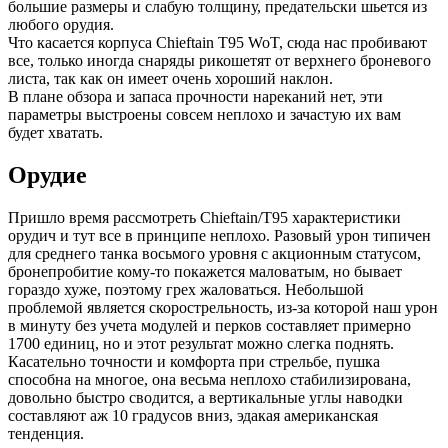
большие размеры и слабую толщину, предательски шьется из
любого орудия.
Что касается корпуса Chieftain T95 WoT, сюда нас пробивают
все, только иногда снаряды рикошетят от верхнего броневого
листа, так как он имеет очень хороший наклон.
В плане обзора и запаса прочности нареканий нет, эти
параметры выстроены совсем неплохо и зачастую их вам
будет хватать.
Орудие
Пришло время рассмотреть Chieftain/T95 характеристики
орудич и тут все в принципе неплохо. Разовый урон типичен
для среднего танка восьмого уровня с акционным статусом,
бронепробитие кому-то покажется маловатым, но бывает
гораздо хуже, поэтому грех жаловаться. Небольшой
проблемой является скорострельность, из-за которой наш урон
в минуту без учета модулей и перков составляет примерно
1700 единиц, но и этот результат можно слегка поднять.
Касательно точности и комфорта при стрельбе, пушка
способна на многое, она весьма неплохо стабилизирована,
довольно быстро сводится, а вертикальные углы наводки
составляют аж 10 градусов вниз, эдакая американская
тенденция.