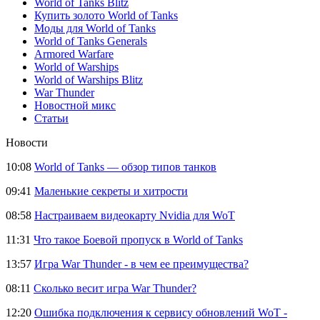
World of Tanks Blitz
Купить золото World of Tanks
Моды для World of Tanks
World of Tanks Generals
Armored Warfare
World of Warships
World of Warships Blitz
War Thunder
Новостной микс
Статьи
Новости
10:08
World of Tanks — обзор типов танков
09:41
Маленькие секреты и хитрости
08:58
Настраиваем видеокарту Nvidia для WoT
11:31
Что такое Боевой пропуск в World of Tanks
13:57
Игра War Thunder - в чем ее преимущества?
08:11
Сколько весит игра War Thunder?
12:20
Ошибка подключения к сервису обновлений WoT -