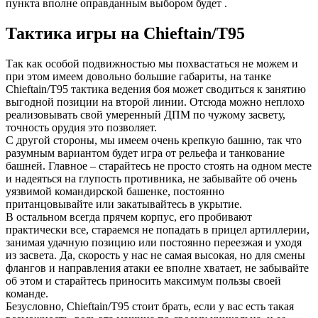
пункта вполне оправданным выбором будет .
Тактика игры на Chieftain/T95
Так как особой подвижностью мы похвастаться не можем и
при этом имеем довольно большие габариты, на танке
Chieftain/T95 тактика ведения боя может сводиться к занятию
выгодной позиции на второй линии. Отсюда можно неплохо
реализовывать свой умеренный ДПМ по чужому засвету,
точность орудия это позволяет.
С другой стороны, мы имеем очень крепкую башню, так что
разумным вариантом будет игра от рельефа и танкование
башней. Главное – старайтесь не просто стоять на одном месте
и надеяться на глупость противника, не забывайте об очень
уязвимой командирской башенке, постоянно
пританцовывайте или закатывайтесь в укрытие.
В остальном всегда прячем корпус, его пробивают
практически все, стараемся не попадать в прицел артиллерии,
занимая удачную позицию или постоянно переезжая и уходя
из засвета. Да, скорость у нас не самая высокая, но для смены
флангов и направления атаки ее вполне хватает, не забывайте
об этом и старайтесь приносить максимум пользы своей
команде.
Безусловно, Chieftain/T95 стоит брать, если у вас есть такая