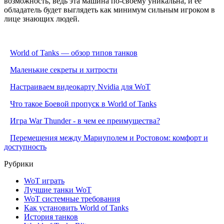
возможность, ведь эта машина по-своему уникальна, и ее
обладатель будет выглядеть как минимум сильным игроком в
лице знающих людей.
World of Tanks — обзор типов танков
Маленькие секреты и хитрости
Настраиваем видеокарту Nvidia для WoT
Что такое Боевой пропуск в World of Tanks
Игра War Thunder - в чем ее преимущества?
Перемещения между Мариуполем и Ростовом: комфорт и
доступность
Рубрики
WoT играть
Лучшие танки WoT
WoT системные требования
Как установить World of Tanks
История танков