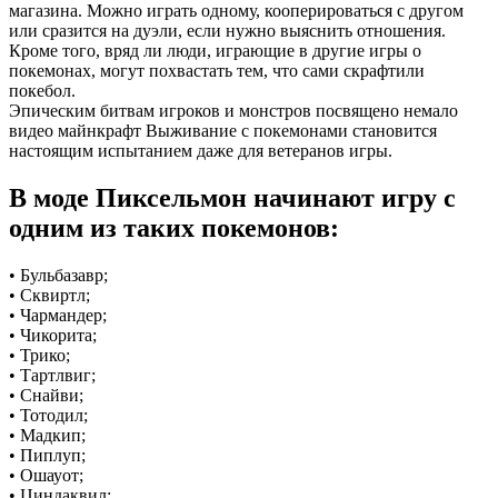
магазина. Можно играть одному, кооперироваться с другом
или сразится на дуэли, если нужно выяснить отношения.
Кроме того, вряд ли люди, играющие в другие игры о
покемонах, могут похвастать тем, что сами скрафтили
покебол.
Эпическим битвам игроков и монстров посвящено немало
видео майнкрафт Выживание с покемонами становится
настоящим испытанием даже для ветеранов игры.
В моде Пиксельмон начинают игру с
одним из таких покемонов:
• Бульбазавр;
• Сквиртл;
• Чармандер;
• Чикорита;
• Трико;
• Тартлвиг;
• Снайви;
• Тотодил;
• Мадкип;
• Пиплуп;
• Ошауот;
• Циндаквил;