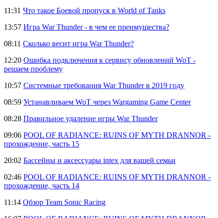
11:31
Что такое Боевой пропуск в World of Tanks
13:57
Игра War Thunder - в чем ее преимущества?
08:11
Сколько весит игра War Thunder?
12:20
Ошибка подключения к сервису обновлений WoT -
решаем проблему
10:57
Системные требования War Thunder в 2019 году
08:59
Устанавливаем WoT через Wargaming Game Center
08:28
Правильное удаление игры War Thunder
09:06
POOL OF RADIANCE: RUINS OF MYTH DRANNOR -
прохождение, часть 15
20:02
Бассейны и аксессуары intex для вашей семьи
02:46
POOL OF RADIANCE: RUINS OF MYTH DRANNOR -
прохождение, часть 14
11:14
Обзор Team Sonic Racing