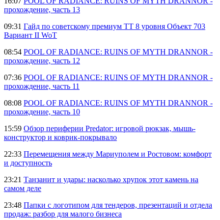
16:07
POOL OF RADIANCE: RUINS OF MYTH DRANNOR -
прохождение, часть 13
09:31
Гайд по советскому премиум ТТ 8 уровня Объект 703
Вариант II WoT
08:54
POOL OF RADIANCE: RUINS OF MYTH DRANNOR -
прохождение, часть 12
07:36
POOL OF RADIANCE: RUINS OF MYTH DRANNOR -
прохождение, часть 11
08:08
POOL OF RADIANCE: RUINS OF MYTH DRANNOR -
прохождение, часть 10
15:59
Обзор периферии Predator: игровой рюкзак, мышь-
конструктор и коврик-покрывало
22:33
Перемещения между Мариуполем и Ростовом: комфорт
и доступность
23:21
Танзанит и удары: насколько хрупок этот камень на
самом деле
23:48
Папки с логотипом для тендеров, презентаций и отдела
продаж: разбор для малого бизнеса