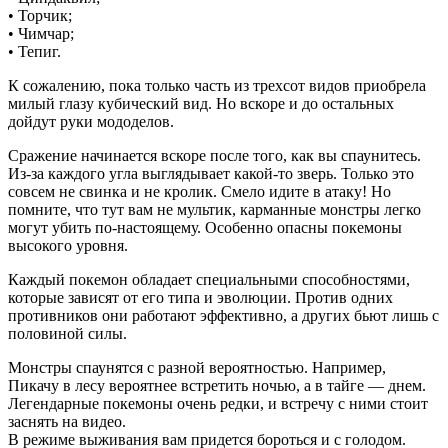
• Торчик;
• Чимчар;
• Тепиг.
К сожалению, пока только часть из трехсот видов приобрела
милый глазу кубический вид. Но вскоре и до остальных
дойдут руки мододелов.
Сражение начинается вскоре после того, как вы спаунитесь.
Из-за каждого угла выглядывает какой-то зверь. Только это
совсем не свинка и не кролик. Смело идите в атаку! Но
помните, что тут вам не мультик, карманные монстры легко
могут убить по-настоящему. Особенно опасны покемоны
высокого уровня.
Каждый покемон обладает специальными способностями,
которые зависят от его типа и эволюции. Против одних
противников они работают эффективно, а других бьют лишь с
половиной силы.
Монстры спаунятся с разной вероятностью. Например,
Пикачу в лесу вероятнее встретить ночью, а в тайге — днем.
Легендарные покемоны очень редки, и встречу с ними стоит
заснять на видео.
В режиме выживания вам придется бороться и с голодом.