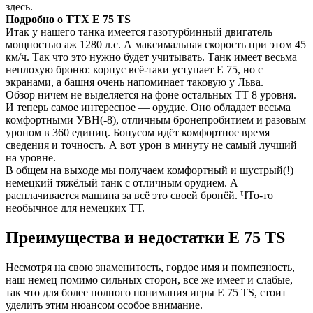
здесь.
Подробно о ТТХ E 75 TS
Итак у нашего танка имеется газотурбинный двигатель
мощностью аж 1280 л.с. А максимальная скорость при этом 45
км/ч. Так что это нужно будет учитывать. Танк имеет весьма
неплохую броню: корпус всё-таки уступает Е 75, но с
экранами, а башня очень напоминает таковую у Льва.
Обзор ничем не выделяется на фоне остальных ТТ 8 уровня.
И теперь самое интересное — орудие. Оно обладает весьма
комфортными УВН(-8), отличным бронепробитием и разовым
уроном в 360 единиц. Бонусом идёт комфортное время
сведения и точность. А вот урон в минуту не самый лучший
на уровне.
В общем на выходе мы получаем комфортный и шустрый(!)
немецкий тяжёлый танк с отличным орудием. А
расплачивается машина за всё это своей бронёй. ЧТо-то
необычное для немецких ТТ.
Преимущества и недостатки E 75 TS
Несмотря на свою знаменитость, гордое имя и помпезность,
наш немец помимо сильных сторон, все же имеет и слабые,
так что для более полного понимания игры E 75 TS, стоит
уделить этим нюансом особое внимание.