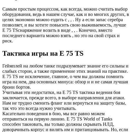
Самым простым процессом, как всегда, можно считать выбор
оборудования, ведь в нашем случае, как и во многих других, в
целях экономии можно ездить с , , . Ну а если запас серебра
позволяет, и вы хотите повысить свою выживаемость, лучше
E 75 TSснаряжение возить в виде , , . Конечно, вместо
последнего варианта можно взять , но это на свой страх и
риск.
Тактика игры на E 75 TS
Геймплей на любом танке подразумевает знание его сильны и
слабых сторон, а также применение этих знаний на практике.
E 75 TS не исключение, главное, о чем вы должны помнить
игра на нем, два основных минуса: обзор и и не самая лучшая
брони бортов.
Учитывая эти недостатки, на E 75 TS тактика ведения боя
заключается, прежде всего, в выборе направления для атаки.
Нам не трудно сменить фланг или вернуться на защиту базы,
так что это всегда нужно учитывать.
Касательно поведения в бою, мы все равно можем
отправиться на первую линию. E 75 TS World of Tanks
способен такновать, вы только должны скрывать НЛД,
доворачивать корпус и вилять им и пританцовывать. Но, если