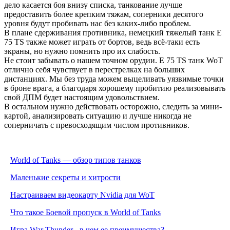
дело касается боя внизу списка, танкование лучше
предоставить более крепким тяжам, соперники десятого
уровня будут пробивать нас без каких-либо проблем.
В плане сдерживания противника, немецкий тяжелый танк E
75 TS также может играть от бортов, ведь всё-таки есть
экраны, но нужно помнить про их слабость.
Не стоит забывать о нашем точном орудии. E 75 TS танк WoT
отлично себя чувствует в перестрелках на больших
дистанциях. Мы без труда можем выцеливать уязвимые точки
в броне врага, а благодаря хорошему пробитию реализовывать
свой ДПМ будет настоящим удовольствием.
В остальном нужно действовать осторожно, следить за мини-
картой, анализировать ситуацию и лучше никогда не
соперничать с превосходящим числом противников.
World of Tanks — обзор типов танков
Маленькие секреты и хитрости
Настраиваем видеокарту Nvidia для WoT
Что такое Боевой пропуск в World of Tanks
Игра War Thunder - в чем ее преимущества?