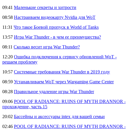
09:41
Маленькие секреты и хитрости
08:58
Настраиваем видеокарту Nvidia для WoT
11:31
Что такое Боевой пропуск в World of Tanks
13:57
Игра War Thunder - в чем ее преимущества?
08:11
Сколько весит игра War Thunder?
12:20
Ошибка подключения к сервису обновлений WoT -
решаем проблему
10:57
Системные требования War Thunder в 2019 году
08:59
Устанавливаем WoT через Wargaming Game Center
08:28
Правильное удаление игры War Thunder
09:06
POOL OF RADIANCE: RUINS OF MYTH DRANNOR -
прохождение, часть 15
20:02
Бассейны и аксессуары intex для вашей семьи
02:46
POOL OF RADIANCE: RUINS OF MYTH DRANNOR -