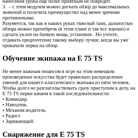
нанесения урона еще более приятным не повредит.
3. – с этим модулем можно догнать обзор до максимальных
значений и получить преимущество над менее зрячими
противниками.
Разумеется, так как в наших руках тяжелый танк, дальностью
обзора можно пренебречь (в этом плане и так все хорошо) и
сделать уклон на боевую мощь, установив . Но учтите,
отдавать предпочтение такому выбору лучше, когда вы уже
прокачали перки на обзор.
Обучение экипажа на E 75 TS
Не менее важным нюансом в игре на этом немецком
произведении искусства будет правильно распределение
умений для нашего классического экипажа из пяти человек.
Чтобы долго не разглагольствовать сразу приступим к делу, на
E 75 TS перки качаем в такой последовательности:
• Командир.
• Наводчик.
• Механик-водитель.
• Радист.
• Заряжающий.
Снаряжение для E 75 TS