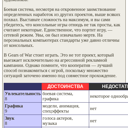
Боевая система, несмотря на откровенное заимствование
определенных наработок из других проектов, выше всяких
похвал. Выставьте сложность на максимум, и вы сами
убедитесь, что консольные игры отнюдь не так просты, как
считают некоторые. Единственное, что портит игру, —
сетевой режим. Увы, он был изначально мертв. На
персональных компьютерах стандарты уже давно отличны
от консольных.
В Gears of War стоит играть. Это не тот проект, который
выезжает исключительно на агрессивной рекламной
кампании. Однако помните, что кооператив — лучший
способ познакомиться с игрой, поскольку множество
ситуаций заточено именно под совместное прохождение.
ДОСТОИНСТВА
НЕДОСТАТ
Увлекательность
боевая система,
некоторое однообр
8
графика
Графика
модели, анимация,
нет
9
спецэффекты
Звук
голоса актеров,
нет
8
музыка