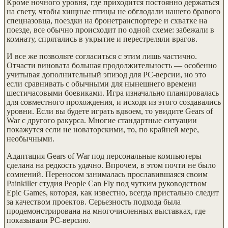
Кроме ночного уровня, где приходится постоянно держаться
на свету, чтобы хищные птицы не обглодали нашего бравого
спецназовца, поездки на бронетранспортере и схватке на
поезде, все обычно происходит по одной схеме: забежали в
комнату, спрятались в укрытие и перестреляли врагов.
И все же позвольте согласиться с этим лишь частично.
Отчасти виновата большая продолжительность — особенно
учитывая дополнительный эпизод для PC-версии, но это
если сравнивать с обычными для нынешнего времени
шестичасовыми боевиками. Игра изначально планировалась
для совместного прохождения, и исходя из этого создавались
уровни. Если вы будете играть вдвоем, то увидите Gears of
War с другого ракурса. Многие стандартные ситуации
покажутся если не новаторскими, то, по крайней мере,
необычными.
Адаптация Gears of War под персональные компьютеры
сделана на редкость удачно. Впрочем, в этом почти не было
сомнений. Переносом занималась прославившаяся своим
Painkiller студия People Can Fly под чутким руководством
Epic Games, которая, как известно, всегда пристально следит
за качеством проектов. Серьезность подхода была
продемонстрирована на многочисленных выставках, где
показывали PC-версию.