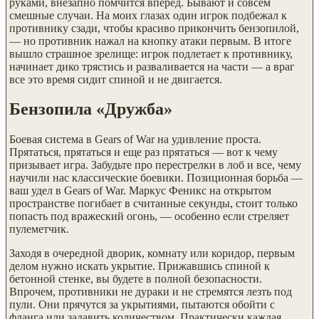
руками, внезапно помчится вперед. Бывают и совсем
смешные случаи. На моих глазах один игрок подбежал к
противнику сзади, чтобы красиво прикончить бензопилой,
— но противник нажал на кнопку атаки первым. В итоге
вышло страшное зрелище: игрок подлетает к противнику,
начинает дико трястись и разваливается на части — а враг
все это время сидит спиной и не двигается.
Бензопила «Дружба»
Боевая система в Gears of War на удивление проста.
Прятаться, прятаться и еще раз прятаться — вот к чему
призывает игра. Забудьте про перестрелки в лоб и все, чему
научили нас классические боевики. Позиционная борьба —
ваш удел в Gears of War. Маркус Феникс на открытом
пространстве погибает в считанные секунды, стоит только
попасть под вражеский огонь, — особенно если стреляет
пулеметчик.
Заходя в очередной дворик, комнату или коридор, первым
делом нужно искать укрытие. Прижавшись спиной к
бетонной стенке, вы будете в полной безопасности.
Впрочем, противники не дураки и не стремятся лезть под
пули. Они прячутся за укрытиями, пытаются обойти с
фланга или задавить количеством. Практически каждая