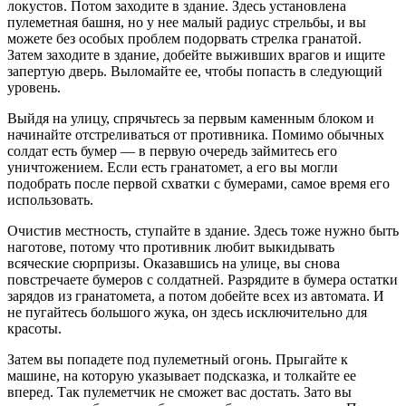
локустов. Потом заходите в здание. Здесь установлена
пулеметная башня, но у нее малый радиус стрельбы, и вы
можете без особых проблем подорвать стрелка гранатой.
Затем заходите в здание, добейте выживших врагов и ищите
запертую дверь. Выломайте ее, чтобы попасть в следующий
уровень.
Выйдя на улицу, спрячьтесь за первым каменным блоком и
начинайте отстреливаться от противника. Помимо обычных
солдат есть бумер — в первую очередь займитесь его
уничтожением. Если есть гранатомет, а его вы могли
подобрать после первой схватки с бумерами, самое время его
использовать.
Очистив местность, ступайте в здание. Здесь тоже нужно быть
наготове, потому что противник любит выкидывать
всяческие сюрпризы. Оказавшись на улице, вы снова
повстречаете бумеров с солдатней. Разрядите в бумера остатки
зарядов из гранатомета, а потом добейте всех из автомата. И
не пугайтесь большого жука, он здесь исключительно для
красоты.
Затем вы попадете под пулеметный огонь. Прыгайте к
машине, на которую указывает подсказка, и толкайте ее
вперед. Так пулеметчик не сможет вас достать. Зато вы