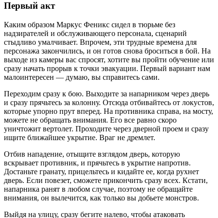
Первый акт
Каким образом Маркус Феникс сидел в тюрьме без
надзирателей и обслуживающего персонала, сценарий
стыдливо умалчивает. Впрочем, эти трудные времена для
персонажа закончились, и он готов снова броситься в бой. На
выходе из камеры вас спросят, хотите вы пройти обучение или
сразу начать прорыв к точки эвакуации. Первый вариант нам
малоинтересен — думаю, вы справитесь сами.
Переходим сразу к бою. Выходите за напарником через дверь
и сразу прячьтесь за колонну. Отсюда отбивайтесь от локустов,
которые упорно прут вперед. На противника справа, на мосту,
можете не обращать внимания. Его все равно скоро
уничтожит вертолет. Проходите через дверной проем и сразу
ищите ближайшее укрытие. Враг не дремлет.
Отбив нападение, отыщите взглядом дверь, которую
вскрывает противник, и прячьтесь в укрытие напротив.
Достаньте гранату, прицельтесь и кидайте ее, когда рухнет
дверь. Если повезет, сможете прикончить сразу всех. Кстати,
напарника ранят в любом случае, поэтому не обращайте
внимания, он вылечится, как только вы добьете монстров.
Выйдя на улицу, сразу бегите налево, чтобы атаковать