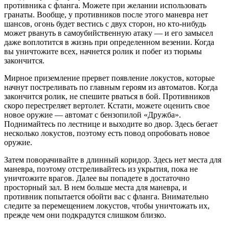
противника с фланга. Можете при желании использовать
гранаты. Вообще, у противников после этого маневра нет
шансов, огонь будет вестись с двух сторон, но кто-нибудь
может рвануть в самоубийственную атаку — и его замысел
даже воплотится в жизнь при определенном везении. Когда
вы уничтожите всех, начнется ролик и побег из тюрьмы
закончится.
Мирное приземление прервет появление локустов, которые
начнут постреливать по главным героям из автоматов. Когда
закончится ролик, не спешите рваться в бой. Противников
скоро перестреляет вертолет. Кстати, можете оценить свое
новое оружие — автомат с бензопилой «Дружба».
Поднимайтесь по лестнице и выходите во двор. Здесь бегает
несколько локустов, поэтому есть повод опробовать новое
оружие.
Затем поворачивайте в длинный коридор. Здесь нет места для
маневра, поэтому отстреливайтесь из укрытия, пока не
уничтожите врагов. Далее вы попадете в достаточно
просторный зал. В нем больше места для маневра, и
противник попытается обойти вас с фланга. Внимательно
следите за перемещением локустов, чтобы уничтожать их,
прежде чем они подкрадутся слишком близко.