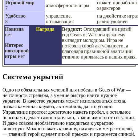
Игровой мир
сюжет, проработка
атмосферность игры
7
характеров
Удобство
управление,
на джойстике играт
8
оптимизация
равно удобней
Новизна
Награда
Вердикт:
Опоздавший на целый
нет
год Gears of War по-прежнему
выглядит молодцом. Игра не
Интерес
потеряла своей актуальности, а
повторной
благодаря правильной адаптации
игры
нет
отлично прижилась в наших краях.
Система укрытий
Одно из обязательных условий для победы в Gears of War —
не точность стрельбы, а умение быстро найти нужное
укрытие. В качестве укрытия может использоваться стена,
низкая каменная клумба, автомобиль, да что угодно.
Управление простое: достаточно нажать пробел, а остальное
персонаж сделает самостоятельно, в зависимости от ситуации.
И даже совсем необязательно находиться к укрытию
вплотную. Можно нажать клавишу, находясь в метре от цели,
— главный герой сделает лихой прыжок и прижмется спиной.