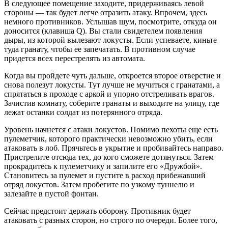
В следующее помещение заходите, придерживаясь левой
стороны — так будет легче отразить атаку. Впрочем, здесь
немного противников. Услышав шум, посмотрите, откуда он
доносится (клавиша Q). Вы стали свидетелем появления
дыры, из которой вылезают локусты. Если успеваете, киньте
туда гранату, чтобы ее запечатать. В противном случае
придется всех перестрелять из автомата.
Когда вы пройдете чуть дальше, откроется второе отверстие и
снова полезут локусты. Тут лучше не мучиться с гранатами, а
спрятаться в проходе с аркой и упорно отстреливать врагов.
Зачистив комнату, соберите гранаты и выходите на улицу, где
лежат останки солдат из потерянного отряда.
Уровень начнется с атаки локустов. Помимо пехоты еще есть
пулеметчик, которого практически невозможно убить, если
атаковать в лоб. Прячьтесь в укрытие и пробивайтесь направо.
Пристрелите отсюда тех, до кого сможете дотянуться. Затем
прокрадитесь к пулеметчику и запилите его «Дружбой».
Становитесь за пулемет и пустите в расход прибежавший
отряд локустов. Затем пробегите по узкому туннелю и
залезайте в пустой фонтан.
Сейчас предстоит держать оборону. Противник будет
атаковать с разных сторон, но строго по очереди. Более того,