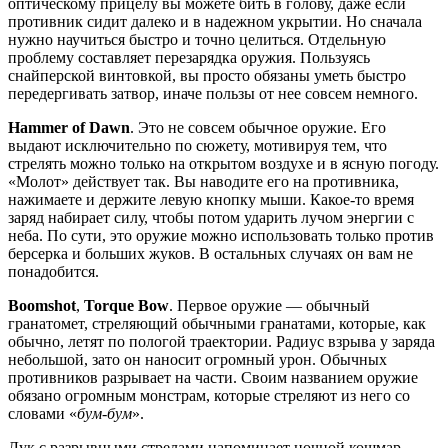
оптическому прицелу вы можете бить в голову, даже если
противник сидит далеко и в надежном укрытии. Но сначала
нужно научиться быстро и точно целиться. Отдельную
проблему составляет перезарядка оружия. Пользуясь
снайперской винтовкой, вы просто обязаны уметь быстро
передергивать затвор, иначе пользы от нее совсем немного.
Hammer of Dawn
. Это не совсем обычное оружие. Его
выдают исключительно по сюжету, мотивируя тем, что
стрелять можно только на открытом воздухе и в ясную погоду.
«Молот» действует так. Вы наводите его на противника,
нажимаете и держите левую кнопку мыши. Какое-то время
заряд набирает силу, чтобы потом ударить лучом энергии с
неба. По сути, это оружие можно использовать только против
берсерка и больших жуков. В остальных случаях он вам не
понадобится.
Boomshot
,
Torque Bow
. Первое оружие — обычный
гранатомет, стреляющий обычными гранатами, которые, как
обычно, летят по пологой траектории. Радиус взрыва у заряда
небольшой, зато он наносит огромный урон. Обычных
противников разрывает на части. Своим названием оружие
обязано огромным монстрам, которые стреляют из него со
словами «
бум-бум
».
Лук с разрывными стрелами напоминает ночной кошмар