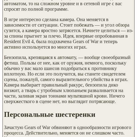
автоматом, то на сложном уровне и в сетевой игре с вас
спросят по полной программе.
В игре интересно сделана камера. Она меняется в
зависимости от ситуации. Стоит побежать — и угол обзора
сузится, а камера яростно затрясется. Начнете целиться — из-
за спины прыгнет за плечо. Идея, впервые опробованная в
Resident Evil 4, была подхвачена Gears of War и теперь
активно используется во многих играх.
Бензопила, крепящаяся к автомату, — вообще своеобразный
фетиш. Пользы от нее, как от оружия, немного, поскольку
обычно у вас мало шансов подобраться к противнику
вплотную. Но если это получится, вы станете свидетелем
сцены, пожалуй, самого выразительного убийства в играх.
Камера выбирает правильный ракурс, бензопила дико
визжит, а тварь с утробным хлюпаньем разваливается на
части, заливая экран тоннами мультяшной крови. Ничего
сверхжесткого в сцене нет, но выглядит потрясающе.
Персональные шестеренки
Зачастую Gears of War обвиняют в однообразности игрового
процесса. Действительно, меняется он не слишком часто.