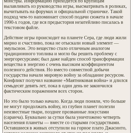
монстры. Информацию приходится по крупицам
вылавливать из руководства игры, высматривать в роликах,
вычитывать на форумах и официальной страничке. Такой
подход чем-то напоминает способ подачи сюжета в начале
1990-х годов, где вся предыстория незатейливо писалась в
текстовом файле.
Действие игры происходит на планете Сера, где люди жили
мирно и счастливо, пока не отыскали новый элемент —
эмульсион. Это вещество стало отличным аналогом
традиционного топлива и могло бы решить проблему с
энергоресурсами; был даже найден способ трансформации
вещества в энергию с очень высоким коэффициентом
полезного действия. Но вместо совместной добычи
государства начали мировую войну за обладание ресурсом.
Конфликт получил название «Маятниковая война» и длился
семьдесят девять лет, пока в один день не закончился
фактическим поражением всех сторон.
Но это было только начало. Когда люди поняли, что больше
не могут продолжать войну, из глубин планет полезли
неизвестные твари, позднее прозванные локустами
(саранча). Буквально за сутки была уничтожено четверть
населения планеты — вместе со старыми государствами.
Оставшиеся в живых отступили на горное плато Джасинто,