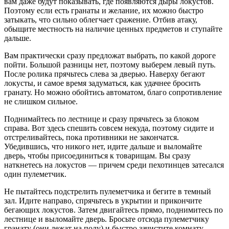
вам даже будут показывать, где появляются дыры локустов.
Поэтому если есть гранаты и желание, их можно быстро
затыкать, что сильно облегчает сражение. Отбив атаку,
обыщите местность на наличие ценных предметов и ступайте
дальше.
Вам практически сразу предложат выбрать, по какой дороге
пойти. Большой разницы нет, поэтому выберем левый путь.
После ролика прячьтесь слева за дверью. Наверху бегают
локусты, и самое время задуматься, как удачнее бросить
гранату. Но можно обойтись автоматом, благо сопротивление
не слишком сильное.
Поднимайтесь по лестнице и сразу прячьтесь за блоком
справа. Вот здесь спешить совсем некуда, поэтому сидите и
отстреливайтесь, пока противники не закончатся.
Убедившись, что никого нет, идите дальше и выломайте
дверь, чтобы присоединиться к товарищам. Вы сразу
наткнетесь на локустов — причем среди пехотинцев затесался
один пулеметчик.
Не пытайтесь подстрелить пулеметчика и бегите в темный
зал. Идите направо, спрячьтесь в укрытии и прикончите
бегающих локустов. Затем двигайтесь прямо, поднимитесь по
лестнице и выломайте дверь. Бросьте отсюда пулеметчику
гранату (они лежат на полу) и быстро зачистите комнату.