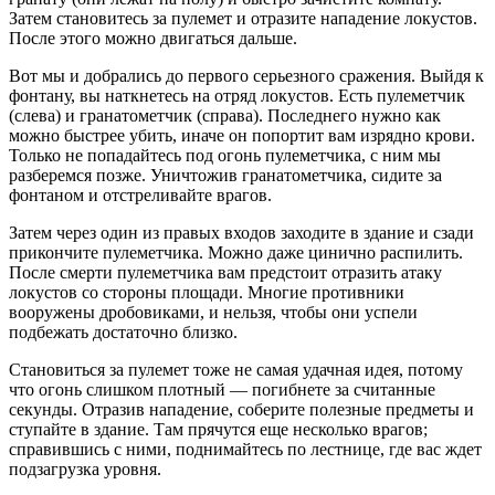
Затем становитесь за пулемет и отразите нападение локустов.
После этого можно двигаться дальше.
Вот мы и добрались до первого серьезного сражения. Выйдя к
фонтану, вы наткнетесь на отряд локустов. Есть пулеметчик
(слева) и гранатометчик (справа). Последнего нужно как
можно быстрее убить, иначе он попортит вам изрядно крови.
Только не попадайтесь под огонь пулеметчика, с ним мы
разберемся позже. Уничтожив гранатометчика, сидите за
фонтаном и отстреливайте врагов.
Затем через один из правых входов заходите в здание и сзади
прикончите пулеметчика. Можно даже цинично распилить.
После смерти пулеметчика вам предстоит отразить атаку
локустов со стороны площади. Многие противники
вооружены дробовиками, и нельзя, чтобы они успели
подбежать достаточно близко.
Становиться за пулемет тоже не самая удачная идея, потому
что огонь слишком плотный — погибнете за считанные
секунды. Отразив нападение, соберите полезные предметы и
ступайте в здание. Там прячутся еще несколько врагов;
справившись с ними, поднимайтесь по лестнице, где вас ждет
подзагрузка уровня.