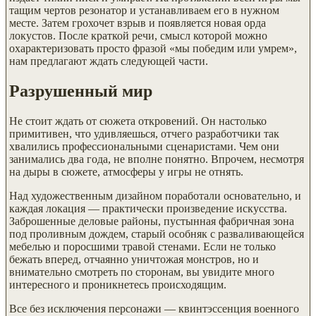
тащим чертов резонатор и устанавливаем его в нужном
месте. Затем грохочет взрыв и появляется новая орда
локустов. После краткой речи, смысл которой можно
охарактеризовать просто фразой «мы победим или умрем»,
нам предлагают ждать следующей части.
Разрушенный мир
Не стоит ждать от сюжета откровений. Он настолько
примитивен, что удивляешься, отчего разработчики так
хвалились профессиональными сценаристами. Чем они
занимались два года, не вполне понятно. Впрочем, несмотря
на дыры в сюжете, атмосферы у игры не отнять.
Над художественным дизайном поработали основательно, и
каждая локация — практически произведение искусства.
Заброшенные деловые районы, пустынная фабричная зона
под проливным дождем, старый особняк с разваливающейся
мебелью и поросшими травой стенами. Если не только
бежать вперед, отчаянно уничтожая монстров, но и
внимательно смотреть по сторонам, вы увидите много
интересного и проникнетесь происходящим.
Все без исключения персонажи — квинтэссенция военного