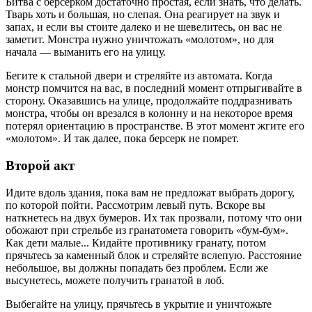
Битва с берсерком достаточно простая, если знать, что делать.
Тварь хоть и большая, но слепая. Она реагирует на звук и
запах, и если вы стоите далеко и не шевелитесь, он вас не
заметит. Монстра нужно уничтожать «молотом», но для
начала — выманить его на улицу.
Бегите к стальной двери и стреляйте из автомата. Когда
монстр помчится на вас, в последний момент отпрыгивайте в
сторону. Оказавшись на улице, продолжайте поддразнивать
монстра, чтобы он врезался в колонну и на некоторое время
потерял ориентацию в пространстве. В этот момент жгите его
«молотом». И так далее, пока берсерк не помрет.
Второй акт
Идите вдоль здания, пока вам не предложат выбрать дорогу,
по которой пойти. Рассмотрим левый путь. Вскоре вы
наткнетесь на двух бумеров. Их так прозвали, потому что они
обожают при стрельбе из гранатомета говорить «бум-бум».
Как дети малые... Кидайте противнику гранату, потом
прячьтесь за каменный блок и стреляйте вслепую. Расстояние
небольшое, вы должны попадать без проблем. Если же
высунетесь, можете получить гранатой в лоб.
Выбегайте на улицу, прячьтесь в укрытие и уничтожьте