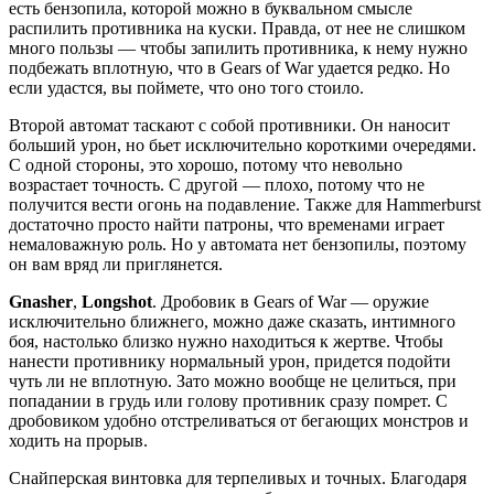
есть бензопила, которой можно в буквальном смысле
распилить противника на куски. Правда, от нее не слишком
много пользы — чтобы запилить противника, к нему нужно
подбежать вплотную, что в Gears of War удается редко. Но
если удастся, вы поймете, что оно того стоило.
Второй автомат таскают с собой противники. Он наносит
больший урон, но бьет исключительно короткими очередями.
С одной стороны, это хорошо, потому что невольно
возрастает точность. С другой — плохо, потому что не
получится вести огонь на подавление. Также для Hammerburst
достаточно просто найти патроны, что временами играет
немаловажную роль. Но у автомата нет бензопилы, поэтому
он вам вряд ли приглянется.
Gnasher
,
Longshot
. Дробовик в Gears of War — оружие
исключительно ближнего, можно даже сказать, интимного
боя, настолько близко нужно находиться к жертве. Чтобы
нанести противнику нормальный урон, придется подойти
чуть ли не вплотную. Зато можно вообще не целиться, при
попадании в грудь или голову противник сразу помрет. С
дробовиком удобно отстреливаться от бегающих монстров и
ходить на прорыв.
Снайперская винтовка для терпеливых и точных. Благодаря