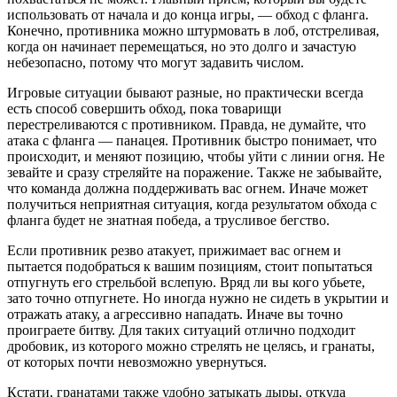
использовать от начала и до конца игры, — обход с фланга.
Конечно, противника можно штурмовать в лоб, отстреливая,
когда он начинает перемещаться, но это долго и зачастую
небезопасно, потому что могут задавить числом.
Игровые ситуации бывают разные, но практически всегда
есть способ совершить обход, пока товарищи
перестреливаются с противником. Правда, не думайте, что
атака с фланга — панацея. Противник быстро понимает, что
происходит, и меняют позицию, чтобы уйти с линии огня. Не
зевайте и сразу стреляйте на поражение. Также не забывайте,
что команда должна поддерживать вас огнем. Иначе может
получиться неприятная ситуация, когда результатом обхода с
фланга будет не знатная победа, а трусливое бегство.
Если противник резво атакует, прижимает вас огнем и
пытается подобраться к вашим позициям, стоит попытаться
отпугнуть его стрельбой вслепую. Вряд ли вы кого убьете,
зато точно отпугнете. Но иногда нужно не сидеть в укрытии и
отражать атаку, а агрессивно нападать. Иначе вы точно
проиграете битву. Для таких ситуаций отлично подходит
дробовик, из которого можно стрелять не целясь, и гранаты,
от которых почти невозможно увернуться.
Кстати, гранатами также удобно затыкать дыры, откуда