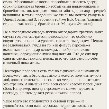
стиля. Массивные челюсти, способные выносить двери;
стокилограммовая броня с необъятными наплечниками и
бронеботинками, которыми можно забить динозавра средней
величины. Кстати, подобный же стиль вы можете увидеть в
Unreal Tournament 3, творении той же Epic Games (главный
герой — так вообще брат-близнец Маркуса Феникса).
Не в последнюю очередь нужно благодарить графику. Даже
спустя год она смотрится превосходно, что особенно
ощущается на ночном уровне с проливным дождем. Нельзя
не залюбоваться, глядя на то, как фигуру персонажа
выхватывает свет фар вездехода, а по броне стекают
капельки, образующие лужи под ногами. Это до сих пор
одна из самых технологичных игр, что уже само по себе
отличный показатель.
Некоторые проблемы есть только с физикой и анимацией.
Возможно, так и было задумано и монстр, получив пулю в
лоб, должен отлетать на несколько метров — но выглядит
это странно. Анимация при всей своей красоте порой дает
сбои. Например, иногда персонаж не может перелезть
преграду, а потом делает резкий скачок вперед.
Чаще всего это проявляется в сетевой игре — не
удивляйтесь, если ваш персонаж, не двигая ногами и