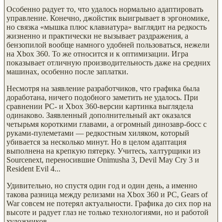
Особенно радует то, что удалось нормально адаптировать
управление. Конечно, джойстик выигрывает в эргономике,
но связка «мышка плюс клавиатура» выглядит на редкость
жизненно и практически не вызывает раздражения, а
бензопилой вообще намного удобней пользоваться, нежели
на Xbox 360. То же относится и к оптимизации. Игра
показывает отличную производительность даже на средних
машинах, особенно после заплатки.
Несмотря на заявление разработчиков, что графика была
доработана, ничего подобного заметить не удалось. При
сравнении PC- и Xbox 360-версии картинка выглядела
одинаково. Заявленный дополнительный акт оказался
четырьмя короткими главами, а огромный динозавр-босс с
руками-пулеметами — редкостным хиляком, который
убивается за несколько минут. Но в целом адаптация
выполнена на крепкую пятерку. Учитесь, халтурщики из
Sourcenext, переносившие Onimusha 3, Devil May Cry 3 и
Resident Evil 4...
Удивительно, но спустя один год и один день, а именно
такова разница между релизами на Xbox 360 и PC, Gears of
War совсем не потерял актуальности. Графика до сих пор на
высоте и радует глаз не только технологиями, но и работой
художников.