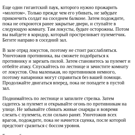
Еще один гигантский паук, которого нужно прожарить
«молотом». Только прежде чем его убивать, не забудьте
прикончить солдат на соседнем балконе. Затем подождите,
пока не откроются ранее закрытые двери, и ступайте в
следующую комнату. Там локусты, будьте осторожны. Потом
вы выйдете в коридор, который простреливает пулеметчик.
Бегите направо в соседний зал.
В зале отряд локустов, поэтому не стоит расслабляться.
Уничтожив противника, вы сможете подобраться к
противнику и зарезать пилой. Затем становитесь за пулемет и
отбейте атаку. Спускайтесь по лестнице и зачистите комнату
от локустов. Она маленькая, но противников немного,
поэтому напарники могут справиться без вашей помощи.
Продолжайте двигаться вперед, пока не попадете в пустой
зал.
Поднимайтесь по лестнице и запилите стрелка. Затем
садитесь за пулемет и открывайте огонь по противникам на
улице. Не забывайте сбивать живые снаряды и вовремя
слезать с пулемета, если сильно ранят. Уничтожив всех
врагов, подождите, пока не начнется сценка, после которой
предстоит сразиться с боссом уровня.