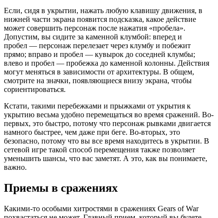
Если, сидя в укрытии, нажать любую клавишу движения, в
нижней части экрана появится подсказка, какое действие
может совершить персонаж после нажатия «пробела».
Допустим, вы сидите за каменной клумбой: вперед и
пробел — персонаж перелезает через клумбу и побежит
прямо; вправо и пробел — кувырок до соседней клумбы;
влево и пробел — пробежка до каменной колонны. Действия
могут меняться в зависимости от архитектуры. В общем,
смотрите на значки, появляющиеся внизу экрана, чтобы
сориентироваться.
Кстати, такими перебежками и прыжками от укрытия к
укрытию весьма удобно перемещаться во время сражений. Во-
первых, это быстро, потому что персонаж рывками двигается
намного быстрее, чем даже при беге. Во-вторых, это
безопасно, потому что вы все время находитесь в укрытии. В
сетевой игре такой способ перемещения также позволяет
уменьшить шансы, что вас заметят. А это, как вы понимаете,
важно.
Приемы в сражениях
Какими-то особыми хитростями в сражениях Gears of War
похвастаться не может. Главный прием, который вы будете