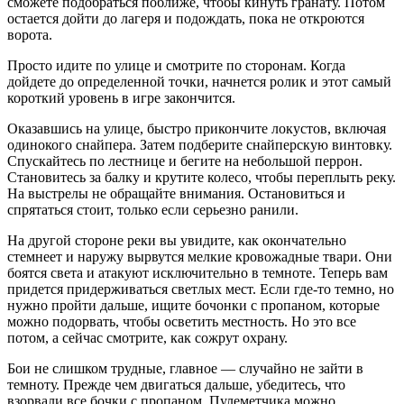
сможете подобраться поближе, чтобы кинуть гранату. Потом
остается дойти до лагеря и подождать, пока не откроются
ворота.
Просто идите по улице и смотрите по сторонам. Когда
дойдете до определенной точки, начнется ролик и этот самый
короткий уровень в игре закончится.
Оказавшись на улице, быстро прикончите локустов, включая
одинокого снайпера. Затем подберите снайперскую винтовку.
Спускайтесь по лестнице и бегите на небольшой перрон.
Становитесь за балку и крутите колесо, чтобы переплыть реку.
На выстрелы не обращайте внимания. Остановиться и
спрятаться стоит, только если серьезно ранили.
На другой стороне реки вы увидите, как окончательно
стемнеет и наружу вырвутся мелкие кровожадные твари. Они
боятся света и атакуют исключительно в темноте. Теперь вам
придется придерживаться светлых мест. Если где-то темно, но
нужно пройти дальше, ищите бочонки с пропаном, которые
можно подорвать, чтобы осветить местность. Но это все
потом, а сейчас смотрите, как сожрут охрану.
Бои не слишком трудные, главное — случайно не зайти в
темноту. Прежде чем двигаться дальше, убедитесь, что
взорвали все бочки с пропаном. Пулеметчика можно