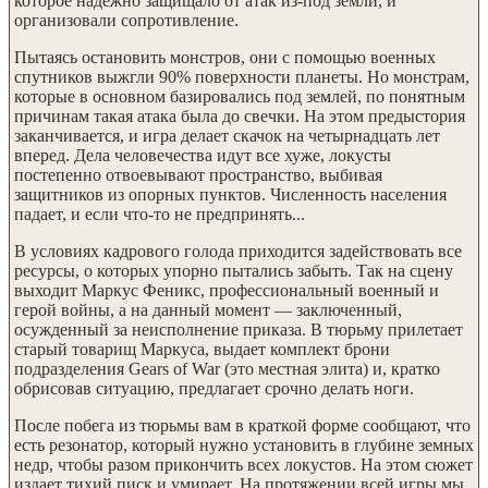
которое надежно защищало от атак из-под земли, и
организовали сопротивление.
Пытаясь остановить монстров, они с помощью военных
спутников выжгли 90% поверхности планеты. Но монстрам,
которые в основном базировались под землей, по понятным
причинам такая атака была до свечки. На этом предыстория
заканчивается, и игра делает скачок на четырнадцать лет
вперед. Дела человечества идут все хуже, локусты
постепенно отвоевывают пространство, выбивая
защитников из опорных пунктов. Численность населения
падает, и если что-то не предпринять...
В условиях кадрового голода приходится задействовать все
ресурсы, о которых упорно пытались забыть. Так на сцену
выходит Маркус Феникс, профессиональный военный и
герой войны, а на данный момент — заключенный,
осужденный за неисполнение приказа. В тюрьму прилетает
старый товарищ Маркуса, выдает комплект брони
подразделения Gears of War (это местная элита) и, кратко
обрисовав ситуацию, предлагает срочно делать ноги.
После побега из тюрьмы вам в краткой форме сообщают, что
есть резонатор, который нужно установить в глубине земных
недр, чтобы разом прикончить всех локустов. На этом сюжет
издает тихий писк и умирает. На протяжении всей игры мы