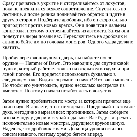
Сразу прячьтесь в укрытие и отстреливайтесь от локустов,
пока не прекратится всякое сопротивление. Спуститесь по
лестнице, а после ролика поднимайтесь обратно и идите в
другую сторону. Подберите дробовик, ибо он скоро сильно
пригодится против новых врагов. Они появятся в дальнем
конце зала, поэтому отстреливайтесь из автомата. Затем они
полезут из дыры позади вас. Переключитесь на дробовик и
активно бейте им по головам монстров. Одного удара должно
хватить.
Пройдя через злополучную дверь, вы найдете новое
оружие — Hammer of Dawn. Это наводчик для спутниковой
пушки, который работает только на открытом воздухе и при
ясной погоде. Его придется использовать буквально в
следующем зале. Видите огромного паука? Это ваша мишень.
Но чтобы его уничтожить, нужно несколько выстрелов из
«молота». Поэтому сначала позаботьтесь о локустах.
Затем нужно пробежаться по мосту, за которым прячется еще
один паук. Вы знаете, что с ним делать. Продолжайте в том же
духе, методично вырезая всех противников. Затем соберите
всю команду у двери и ступайте дальше. Вас будут встречать
исключительно новые монстры, дерущиеся врукопашную.
Надеюсь, что дробовик с вами. До конца уровня осталось
совсем немного, поэтому храбро бегите вперед.