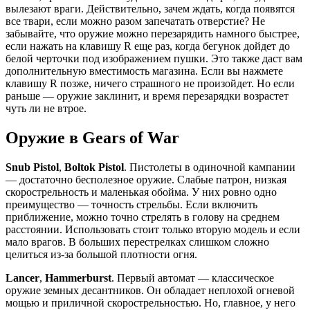
вылезают враги. Действительно, зачем ждать, когда появятся
все твари, если можно разом запечатать отверстие? Не
забывайте, что оружие можно перезарядить намного быстрее,
если нажать на клавишу R еще раз, когда бегунок дойдет до
белой черточки под изображением пушки. Это также даст вам
дополнительную вместимость магазина. Если вы нажмете
клавишу R позже, ничего страшного не произойдет. Но если
раньше — оружие заклинит, и время перезарядки возрастет
чуть ли не втрое.
Оружие в Gears of War
Snub Pistol
,
Boltok Pistol
. Пистолеты в одиночной кампании
— достаточно бесполезное оружие. Слабые патрон, низкая
скорострельность и маленькая обойма. У них ровно одно
преимущество — точность стрельбы. Если включить
приближение, можно точно стрелять в голову на среднем
расстоянии. Использовать стоит только вторую модель и если
мало врагов. В больших перестрелках слишком сложно
целиться из-за большой плотности огня.
Lancer
,
Hammerburst
. Первый автомат — классическое
оружие земных десантников. Он обладает неплохой огневой
мощью и приличной скорострельностью. Но, главное, у него