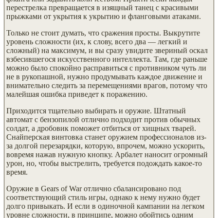
перестрелка превращается в изящный танец с красивыми
прыжками от укрытия к укрытию и фланговыми атаками.
Только не стоит думать, что сражения просты. Выкрутите
уровень сложности (их, к слову, всего два — легкий и
сложный) на максимум, и вы сразу увидите звериный оскал
взбесившегося искусственного интеллекта. Там, где раньше
можно было спокойно расправиться с противником чуть ли
не в рукопашной, нужно продумывать каждое движение и
внимательно следить за перемещениями врагов, потому что
малейшая ошибка приведет к поражению.
Приходится тщательно выбирать и оружие. Штатный
автомат с бензопилой отлично подходит против обычных
солдат, а дробовик поможет отбиться от хищных тварей.
Снайперская винтовка станет оружием профессионалов из-
за долгой перезарядки, которую, впрочем, можно ускорить,
вовремя нажав нужную кнопку. Арбалет наносит огромный
урон, но, чтобы выстрелить, требуется подождать какое-то
время.
Оружие в Gears of War отлично сбалансировано под
соответствующий стиль игры, однако к нему нужно будет
долго привыкать. И если в одиночной кампании на легком
уровне сложности, в принципе, можно обойтись одним