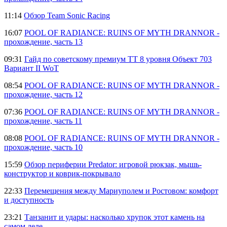
11:14
Обзор Team Sonic Racing
16:07
POOL OF RADIANCE: RUINS OF MYTH DRANNOR -
прохождение, часть 13
09:31
Гайд по советскому премиум ТТ 8 уровня Объект 703
Вариант II WoT
08:54
POOL OF RADIANCE: RUINS OF MYTH DRANNOR -
прохождение, часть 12
07:36
POOL OF RADIANCE: RUINS OF MYTH DRANNOR -
прохождение, часть 11
08:08
POOL OF RADIANCE: RUINS OF MYTH DRANNOR -
прохождение, часть 10
15:59
Обзор периферии Predator: игровой рюкзак, мышь-
конструктор и коврик-покрывало
22:33
Перемещения между Мариуполем и Ростовом: комфорт
и доступность
23:21
Танзанит и удары: насколько хрупок этот камень на
самом деле