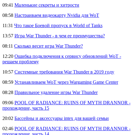
09:41
Маленькие секреты и хитрости
08:58
Настраиваем видеокарту Nvidia для WoT
11:31
Что такое Боевой пропуск в World of Tanks
13:57
Игра War Thunder - в чем ее преимущества?
08:11
Сколько весит игра War Thunder?
12:20
Ошибка подключения к сервису обновлений WoT -
решаем проблему
10:57
Системные требования War Thunder в 2019 году
08:59
Устанавливаем WoT через Wargaming Game Center
08:28
Правильное удаление игры War Thunder
09:06
POOL OF RADIANCE: RUINS OF MYTH DRANNOR -
прохождение, часть 15
20:02
Бассейны и аксессуары intex для вашей семьи
02:46
POOL OF RADIANCE: RUINS OF MYTH DRANNOR -
прохождение, часть 14